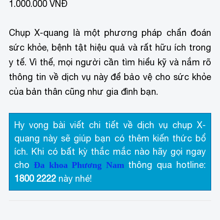
1.000.000 VNĐ
Chụp X-quang là một phương pháp chẩn đoán
sức khỏe, bệnh tật hiệu quả và rất hữu ích trong
y tế. Vì thế, mọi người cần tìm hiểu kỹ và nắm rõ
thông tin về dịch vụ này để bảo vệ cho sức khỏe
của bản thân cũng như gia đình bạn.
Hy vọng bài viết chi tiết về dịch vụ chụp X-
quang này sẽ giúp bạn có thêm kiến thức bổ
ích. Khi có bất kỳ thắc mắc nào hãy gọi ngay
cho
thông qua hotline:
Đa khoa Phương Nam
1800 2222
này nhé!