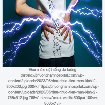
Đau nhức cột sống do loãng
xương
://phuongnamhospital.com/wp-
content/uploads/2023/05/dau-nhuc-tien-man-kinh-2-
300x200.jpg 300w, https://phuongnamhospital.com/wp-
content/uploads/2023/05/dau-nhuc-tien-man-kinh-2-
768x512.jpg 768w" sizes="(max-width: 800px) 100vw,
800px" />