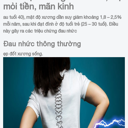
mỏi tiền, mãn kinh
au tuổi 40), mật độ xương dần suy giảm khoảng 1,8 – 2,5%
mỗi năm, sau khi đạt đỉnh ở độ tuổi trẻ (25 – 30 tuổi). Điều
này gây ra các triệu chứng đau nhức
Đau nhức thông thường
ẹp đốt xương sống.