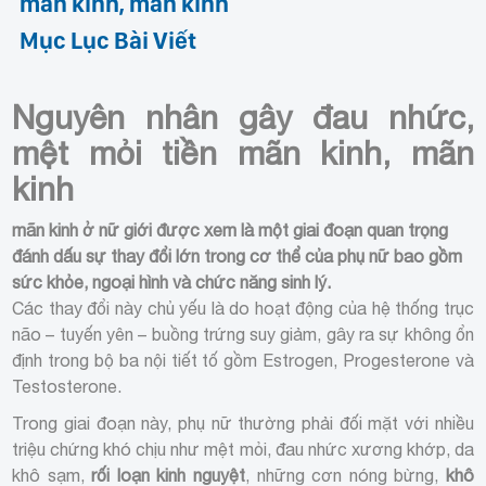
mãn kinh, mãn kinh
Mục Lục Bài Viết
Nguyên nhân gây đau nhức,
mệt mỏi tiền mãn kinh, mãn
kinh
mãn kinh ở nữ giới được xem là một giai đoạn quan trọng
đánh dấu sự thay đổi lớn trong cơ thể của phụ nữ bao gồm
sức khỏe, ngoại hình và chức năng
sinh lý
.
Các thay đổi này chủ yếu là do hoạt động của hệ thống trục
não – tuyến yên – buồng trứng suy giảm, gây ra sự không ổn
định trong bộ ba nội tiết tố gồm
Estrogen
,
Progesterone
và
Testosterone
.
Trong giai đoạn này, phụ nữ thường phải đối mặt với nhiều
triệu chứng khó chịu như mệt mỏi, đau nhức xương khớp, da
khô sạm,
rối loạn kinh nguyệt
, những cơn nóng bừng,
khô