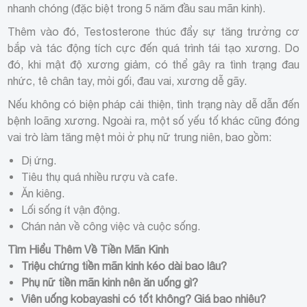
nhanh chóng (đặc biệt trong 5 năm đầu sau mãn kinh).
Thêm vào đó, Testosterone thúc đẩy sự tăng trưởng cơ
bắp và tác động tích cực đến quá trình tái tạo xương. Do
đó, khi mật độ xương giảm, có thể gây ra tình trạng đau
nhức, tê chân tay, mỏi gối, đau vai, xương dễ gãy.
Nếu không có biện pháp cải thiện, tình trạng này dễ dẫn đến
bệnh loãng xương. Ngoài ra, một số yếu tố khác cũng đóng
vai trò làm tăng mệt mỏi ở phụ nữ trung niên, bao gồm:
Dị ứng.
Tiêu thụ quá nhiều rượu và cafe.
Ăn kiêng.
Lối sống ít vận động.
Chán nản về công việc và cuộc sống.
Tìm Hiểu Thêm Về Tiền Mãn Kinh
Triệu chứng tiền mãn kinh kéo dài bao lâu?
Phụ nữ tiền mãn kinh nên ăn uống gì?
Viên uống kobayashi có tốt không? Giá bao nhiêu?