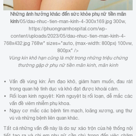
Những ảnh hưởng khác đến sức khỏe phụ nữ tiền mãn
kinh
/05/dau-nhuc-tien-man-kinh-4-300x169.jpg 300w,
https://phuongnamhospital.com/wp-
content/uploads/2023/05/dau-nhuc-tien-man-kinh-4-
768x432.jpg 768w" sizes="auto, (max-width: 800px) 100vw,
800px" />
Vùng kín khô hạn cũng là một trong những triệu chứng
thường gặp ở phụ nữ tiền mãn kinh, mãn kinh
Vấn đề vùng kín: Âm đạo khô, giảm ham muốn, đau rát
trong quan hệ tình dục và khó đạt được khoái cảm.
Rối loạn kinh nguyệt: Kinh nguyệt bị rối loạn, dễ mắc các
vấn đề viêm nhiễm phụ khoa.
Nguy cơ mắc các bệnh tim mạch, loãng xương, ung thư
vú và những bệnh liên quan khác.
Tất cả những vấn đề này là do sự xáo trộn của hệ thống nội
tiết tạo ra và chị em phụ nữ cần chú trọng đến việc chăm