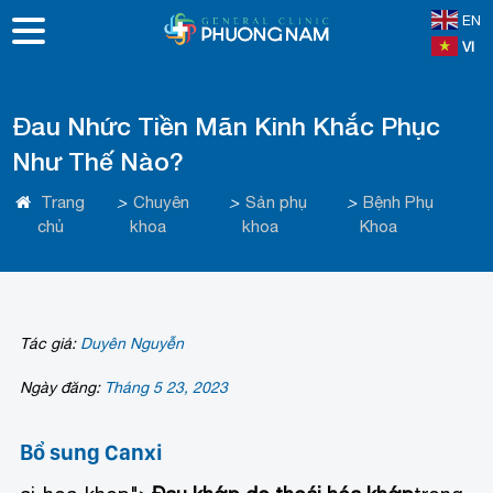
EN
VI
Đau Nhức Tiền Mãn Kinh Khắc Phục
Như Thế Nào?
Trang
>
Chuyên
>
Sản phụ
>
Bệnh Phụ
chủ
khoa
khoa
Khoa
Tác giả:
Duyên Nguyễn
Ngày đăng:
Tháng 5 23, 2023
Bổ sung Canxi