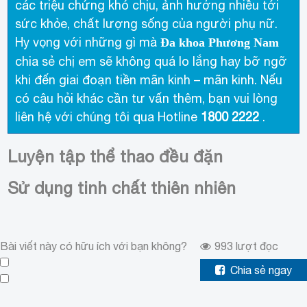
các triệu chứng khó chịu, ảnh hưởng nhiều tới
sức khỏe, chất lượng sống của người phụ nữ.
Hy vọng với những gì mà
Đa khoa Phương Nam
chia sẻ chị em sẽ không quá lo lắng hay bỡ ngỡ
khi đến giai đoạn tiền mãn kinh – mãn kinh. Nếu
có câu hỏi khác cần tư vấn thêm, bạn vui lòng
liên hệ với chúng tôi qua Hotline
1800 2222
.
Luyện tập thể thao đều đặn
Sử dụng tinh chất thiên nhiên
Bài viết này có hữu ích với bạn không?
993
lượt đọc
Chia sẻ ngay