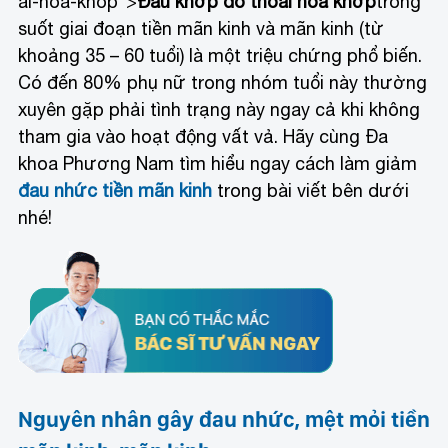
ai-hoa-khop">
Đau khớp do thoái hóa khớp
trong
suốt giai đoạn tiền mãn kinh và mãn kinh (từ
khoảng 35 – 60 tuổi) là một triệu chứng phổ biến.
Có đến 80% phụ nữ trong nhóm tuổi này thường
xuyên gặp phải tình trạng này ngay cả khi không
tham gia vào hoạt động vất vả. Hãy cùng Đa
khoa Phương Nam tìm hiểu ngay cách làm giảm
đau nhức tiền mãn kinh
trong bài viết bên dưới
nhé!
Nguyên nhân gây đau nhức, mệt mỏi tiền