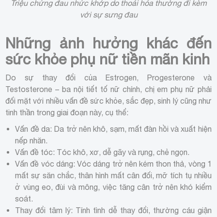
Triệu chứng đau nhức khớp do thoái hóa thường đi kèm
với sự sưng đau
Những ảnh hưởng khác đến
sức khỏe phụ nữ tiền mãn kinh
Do sự thay đổi của Estrogen, Progesterone và
Testosterone – ba nội tiết tố nữ chính, chị em phụ nữ phải
đối mặt với nhiều vấn đề sức khỏe, sắc đẹp, sinh lý cũng như
tinh thần trong giai đoạn này, cụ thể:
Vấn đề da: Da trở nên khô, sạm, mất đàn hồi và xuất hiện
nếp nhăn.
Vấn đề tóc: Tóc khô, xơ, dễ gãy và rụng, chẻ ngọn.
Vấn đề vóc dáng: Vóc dáng trở nên kém thon thả, vòng 1
mất sự săn chắc, thân hình mất cân đối, mỡ tích tụ nhiều
ở vùng eo, đùi và mông, việc tăng cân trở nên khó kiểm
soát.
Thay đổi tâm lý: Tính tình dễ thay đổi, thường cáu giận