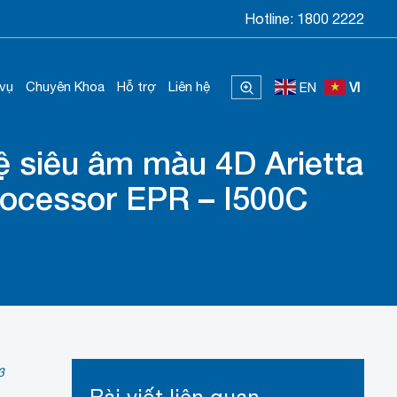
Hotline:
1800 2222
 vụ
Chuyên Khoa
Hỗ trợ
Liên hệ
EN
VI
 siêu âm màu 4D Arietta
Processor EPR – I500C
3