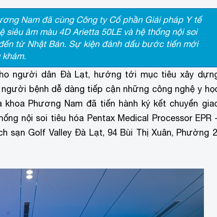
ơng Nam đã cùng Công ty Cổ phần Giải pháp Y tế
 siêu âm màu 4D Arietta 50LE và hệ thống nội soi
 đến từ Nhật Bản. Sự kiện đánh dấu bước tiến mới
g khám.
ho người dân Đà Lạt, hướng tới mục tiêu xây dựn
p người bệnh dễ dàng tiếp cận những công nghệ y họ
Đa khoa Phương Nam đã tiến hành ký kết chuyển gia
ống nội soi tiêu hóa Pentax Medical Processor EPR 
 sạn Golf Valley Đà Lạt, 94 Bùi Thị Xuân, Phường 2