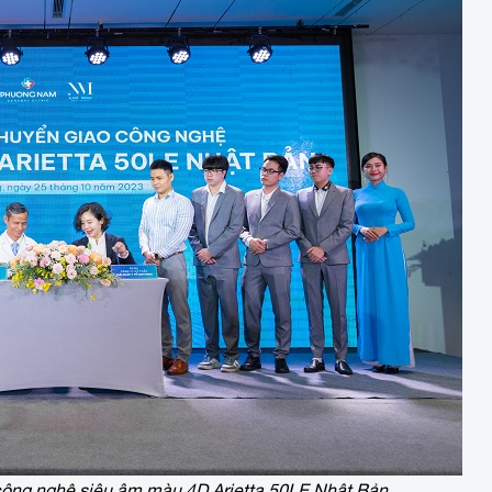
ông nghệ siêu âm màu 4D Arietta 50LE Nhật Bản