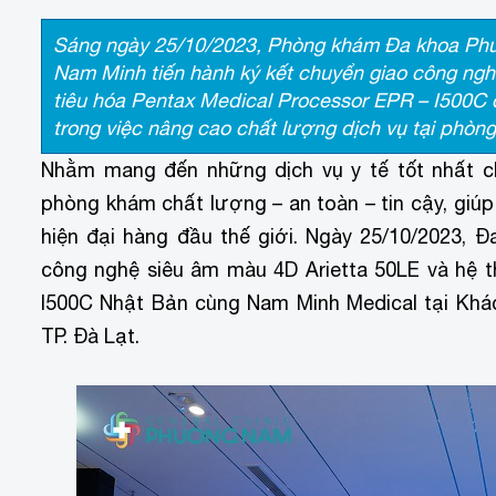
Sáng ngày 25/10/2023, Phòng khám Đa khoa Phư
Nam Minh tiến hành ký kết chuyển giao công nghệ
tiêu hóa Pentax Medical Processor EPR – I500C
trong việc nâng cao chất lượng dịch vụ tại phòn
Nhằm mang đến những dịch vụ y tế tốt nhất c
phòng khám chất lượng – an toàn – tin cậy, giú
hiện đại hàng đầu thế giới. Ngày 25/10/2023, 
công nghệ siêu âm màu 4D Arietta 50LE và hệ th
I500C Nhật Bản cùng Nam Minh Medical tại Khách
TP. Đà Lạt.