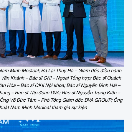
 Nam Minh Medical; Bà Lại Thúy Hà – Giám đốc điều hành
ăn Khánh – Bác sĩ CKI – Ngoại Tổng hợp; Bác sĩ Quách
n Hòa – Bác sĩ CKII Nội khoa; Bác sĩ Nguyễn Đình Hải –
Nhung – Bác sĩ Tập đoàn DVA; Bác sĩ Nguyễn Trung Kiên –
; Ông Võ Đức Tám – Phó Tổng Giám đốc DVA GROUP; Ông
huật Nam Minh Medical tham gia sự kiện