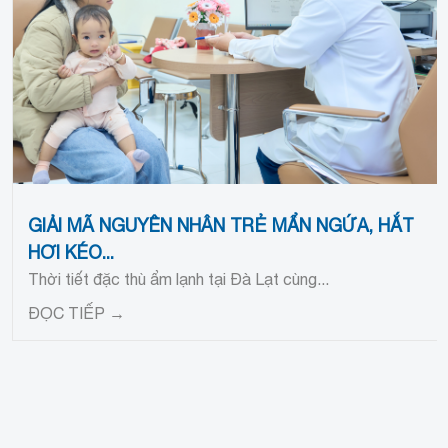
GIẢI MÃ NGUYÊN NHÂN TRẺ MẨN NGỨA, HẮT
HƠI KÉO...
Thời tiết đặc thù ẩm lạnh tại Đà Lạt cùng...
ĐỌC TIẾP →