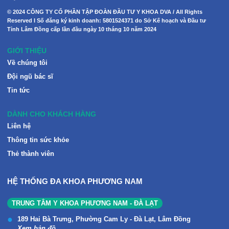
© 2024 CÔNG TY CỔ PHẦN TẬP ĐOÀN ĐẦU TƯ Y KHOA DVA / All Rights
Reserved I Số đăng ký kinh doanh: 5801524371 do Sở Kế hoạch và Đầu tư
Tỉnh Lâm Đồng cấp lần đầu ngày 10 tháng 10 năm 2024
GIỚI THIỆU
Về chúng tôi
Đội ngũ bác sĩ
Tin tức
DÀNH CHO KHÁCH HÀNG
Liên hệ
Thông tin sức khỏe
Thẻ thành viên
HỆ THỐNG ĐA KHOA PHƯƠNG NAM
TRUNG TÂM Y KHOA PHƯƠNG NAM - ĐÀ LẠT
189 Hai Bà Trưng, Phường Cam Ly - Đà Lạt, Lâm Đồng
Xem bản đồ