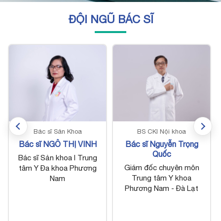
ĐỘI NGŨ BÁC SĨ
BS CKI Nội khoa
CKI Tai mũi họng
Bác sĩ Nguyễn Trọng
Bác sĩ Hoàng Thị Thùy
Quốc
Linh
Giám đốc chuyên môn
Bác sĩ Tai mũi họng I
Trung tâm Y khoa
Trung tâm Y khoa
Phương Nam - Đà Lạt
Phương Nam - Đà Lạt