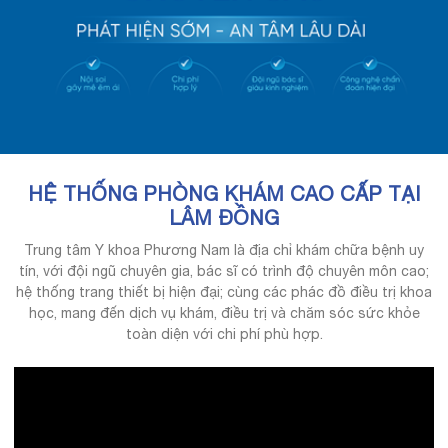
HỆ THỐNG PHÒNG KHÁM CAO CẤP TẠI
LÂM ĐỒNG
Trung tâm Y khoa Phương Nam là địa chỉ khám chữa bệnh uy
tín, với đội ngũ chuyên gia, bác sĩ có trình độ chuyên môn cao;
hệ thống trang thiết bị hiện đại; cùng các phác đồ điều trị khoa
học, mang đến dịch vụ khám, điều trị và chăm sóc sức khỏe
toàn diện với chi phí phù hợp.