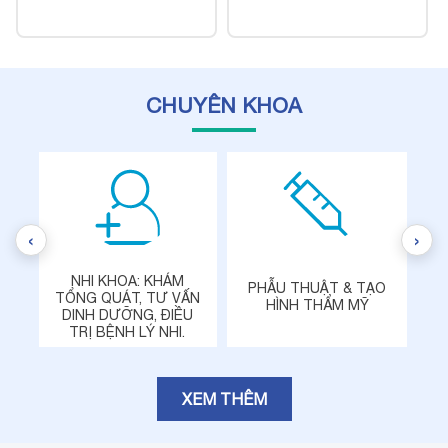
CHUYÊN KHOA
‹
›
NỘ
TAI MŨI HỌNG: KHÁM
PHẪU THUẬT & TẠO
ẤN
VÀ ĐIỀU TRỊ BẰNG NỘI
T
HÌNH THẨM MỸ
U
SOI.
XEM THÊM