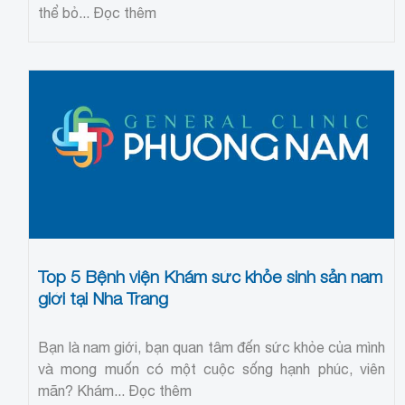
thể bỏ...
Đọc thêm
Top 5 Bệnh viện Khám sức khỏe sinh sản nam
giới tại Nha Trang
Bạn là nam giới, bạn quan tâm đến sức khỏe của mình
và mong muốn có một cuộc sống hạnh phúc, viên
mãn? Khám...
Đọc thêm