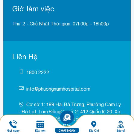
Giờ làm việc
Thứ 2 - Chủ Nhật Thời gian: 07h00p - 18h00p
Liên Hệ
1800 2222
info@phuongnamhospital.com
Cơ sở 1: 189 Hai Bà Trưng, Phường Cam Ly
- Đà Lạt, Lâm ĐồngCơ sở 2: 412 Quốc lộ 20, Xã
Đức Trọng, Lâm ĐồngCơ sở 3: 511A Trần Phú,
Phường B’Lao, Lâm Đồng
Gọi ngay
Đặt hẹn
CHAT NGAY
Địa Chỉ
Bác sĩ