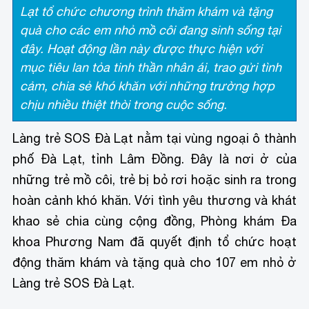
Lạt tổ chức chương trình thăm khám và tặng
quà cho các em nhỏ mồ côi đang sinh sống tại
đây. Hoạt động lần này được thực hiện với
mục tiêu lan tỏa tinh thần nhân ái, trao gửi tình
cảm, chia sẻ khó khăn với những trường hợp
chịu nhiều thiệt thòi trong cuộc sống.
Làng trẻ SOS Đà Lạt nằm tại vùng ngoại ô thành
phố Đà Lạt, tỉnh Lâm Đồng. Đây là nơi ở của
những trẻ mồ côi, trẻ bị bỏ rơi hoặc sinh ra trong
hoàn cảnh khó khăn. Với tình yêu thương và khát
khao sẻ chia cùng cộng đồng, Phòng khám Đa
khoa Phương Nam đã quyết định tổ chức hoạt
động thăm khám và tặng quà cho 107 em nhỏ ở
Làng trẻ SOS Đà Lạt.