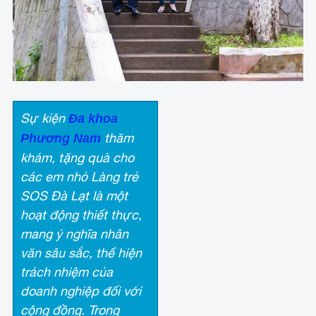
Sự kiện
Đa khoa
thăm
Phương Nam
khám, tặng quà cho
các em nhỏ Làng trẻ
SOS Đà Lạt là một
hoạt động thiết thực,
mang ý nghĩa nhân
văn sâu sắc, thể hiện
trách nhiệm của
doanh nghiệp đối với
cộng đồng. Trong