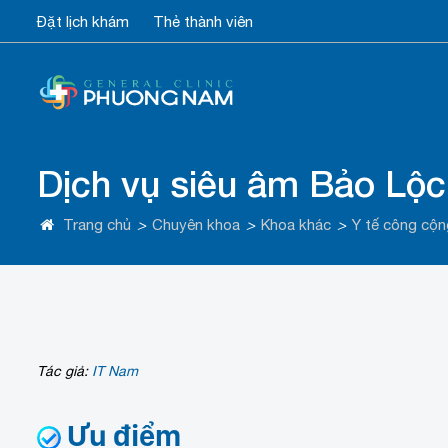
Đặt lịch khám
Thẻ thành viên
Dịch vụ siêu âm Bảo Lộc
Trang chủ
>
Chuyên khoa
>
Khoa khác
>
Y tế công cộn
Tác giả:
IT Nam
Ưu điểm