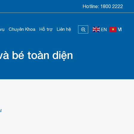
Hotline:
1800 2222
 vụ
Chuyên Khoa
Hỗ trợ
Liên hệ
EN
VI
à bé toàn diện
4