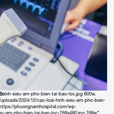
Lộc
inh-sieu-am-pho-bien-tai-bao-loc.jpg 800w,
uploads/2024/12/cac-loai-hinh-sieu-am-pho-bien-
 https://phuongnamhospital.com/wp-
ieu-am-pho-bien-tai-bao-loc-768x480.jpg 768w"