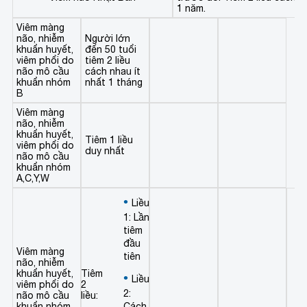
1 năm.
Viêm màng
não, nhiễm
Người lớn
khuẩn huyết,
đến 50 tuổi
viêm phổi do
tiêm 2 liều
não mô cầu
cách nhau ít
khuẩn nhóm
nhất 1 tháng
B
Viêm màng
não, nhiễm
khuẩn huyết,
Tiêm 1 liều
viêm phổi do
duy nhất
não mô cầu
khuẩn nhóm
A,C,Y,W
Liều
1: Lần
tiêm
đầu
Viêm màng
tiên
não, nhiễm
khuẩn huyết,
Tiêm
Liều
viêm phổi do
2
2:
não mô cầu
liều:
khuẩn nhóm
Cách