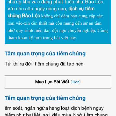
những khu vực đang phát triển như Bảo Lộc.
Với nhu cầu ngày càng cao,
dịch vụ tiêm
chủng Bảo Lộc
không chỉ đảm bảo cung cấp các
loại vắc-xin cần thiết mà còn mang đến sự an tâm
nhờ quy trình hiện đại, đội ngũ chuyên nghiệp. Cùng
tham khảo kỹ hơn trong bài viết này.
Tầm quan trọng của tiêm chủng
Từ khi ra đời, tiêm chủng đã tạo nên
Mục Lục Bài Viết
[
Hiện
]
Tầm quan trọng của tiêm chủng
ểm soát, ngăn ngừa hàng loạt dịch bệnh nguy
hiểm như bại liệt, sởi, đậu mùa. Nhờ tiêm chủng,