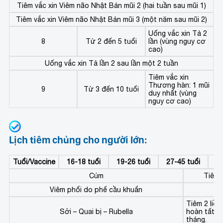
Tiêm vắc xin Viêm não Nhật Bản mũi 2 (hai tuần sau mũi 1)
Tiêm vắc xin Viêm não Nhật Bản mũi 3 (một năm sau mũi 2)
Uống vắc xin Tả 2
8
Từ 2 đến 5 tuổi
lần (vùng nguy cơ
cao)
Uống vắc xin Tả lần 2 sau lần một 2 tuần
Tiêm vắc xin
Thương hàn: 1 mũi
9
Từ 3 đến 10 tuổi
duy nhất (vùng
nguy cơ cao)
Lịch tiêm chủng cho người lớn:
Tuổi/Vaccine
16-18 tuổi
19-26 tuổi
27-45 tuổi
46
Cúm
Tiêm 1
Viêm phổi do phế cầu khuẩn
Tiêm 2 liều
Sởi – Quai bị – Rubella
hoàn tất lị
tháng.