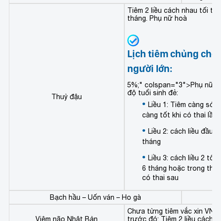
Tiêm 2 liều cách nhau tối thi
tháng. Phụ nữ hoà
Lịch tiêm chủng cho
người lớn:
5%;" colspan="3">
Phụ nữ t
độ tuổi sinh đẻ:
Thuỷ đậu
Liều 1: Tiêm càng sớm
càng tốt khi có thai lần
Liều 2: cách liều đầu ti
tháng
Liều 3: cách liều 2 tối 
6 tháng hoặc trong thời
có thai sau
Bạch hầu – Uốn ván – Ho gà
Ti
Chưa từng tiêm vắc xin VNN
Viêm não Nhật Bản
trước đó: Tiêm 2 liều cách n