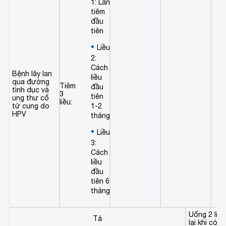
1: Lần
tiêm
đầu
tiên
Liều
2:
Cách
Bệnh lây lan
liều
qua đường
Tiêm
đầu
tình dục và
3
tiên
ung thư cổ
liều:
tử cung do
1-2
HPV
tháng
Liều
3:
Cách
liều
đầu
tiên 6
tháng
Uống 2 liều
Tả
lại khi có d