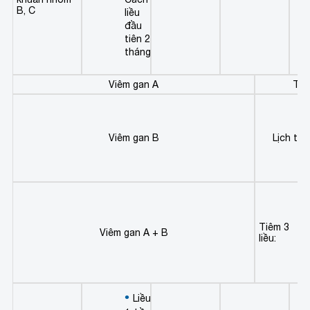
B, C
liều
đầu
tiên 2
tháng
Viêm gan A
Tiê
Viêm gan B
Lịch tiê
Tiêm 3
Viêm gan A + B
liều:
Liều