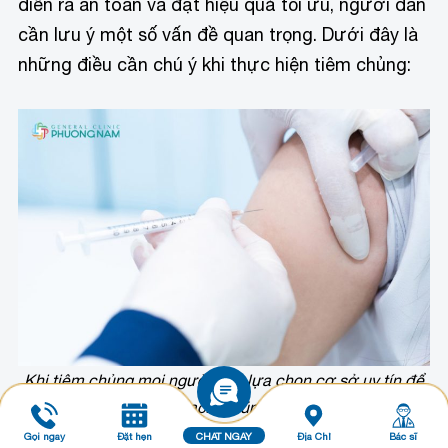
diễn ra an toàn và đạt hiệu quả tối ưu, người dân
cần lưu ý một số vấn đề quan trọng. Dưới đây là
những điều cần chú ý khi thực hiện tiêm chủng:
Khi tiêm chủng mọi người cần lựa chọn cơ sở uy tín để
đảm bảo chất lượng vacxin cũng như an toàn cho bản
thân
Gọi ngay
Đặt hẹn
CHAT NGAY
Địa Chỉ
Bác sĩ