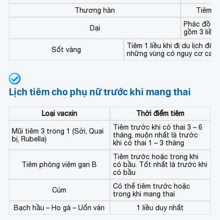
Thương hàn
Tiêm 1 
Phác đồ d
Dại
gồm 3 liều.
Tiêm 1 liều khi đi du lịch đến
Sốt vàng
những vùng có nguy cơ cao
Lịch tiêm cho phụ nữ trước khi mang thai
Loại vacxin
Thời điểm tiêm
Tiêm trước khi có thai 3 – 6
Mũi tiêm 3 trong 1 (Sởi, Quai
tháng, muộn nhất là trước
bị, Rubella)
khi có thai 1 – 3 tháng
Tiêm trước hoặc trong khi
Tiêm phòng viêm gan B
có bầu. Tốt nhất là trước khi
có bầu
Có thể tiêm trước hoặc
Cúm
trong khi mang thai
Bạch hầu – Ho gà – Uốn ván
1 liều duy nhất