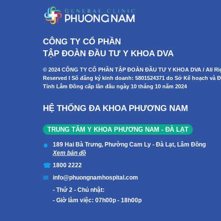
CÔNG TY CỔ PHẦN
TẬP ĐOÀN ĐẦU TƯ Y KHOA DVA
© 2024 CÔNG TY CỔ PHẦN TẬP ĐOÀN ĐẦU TƯ Y KHOA DVA / All Ri
Reserved I Số đăng ký kinh doanh: 5801524371 do Sở Kế hoạch và Đ
Tỉnh Lâm Đồng cấp lần đầu ngày 10 tháng 10 năm 2024
HỆ THỐNG ĐA KHOA PHƯƠNG NAM
TRUNG TÂM Y KHOA PHƯƠNG NAM - ĐÀ LẠT
189 Hai Bà Trưng, Phường Cam Ly - Đà Lạt, Lâm Đồng
Xem bản đồ
1800 2222
info@phuongnamhospital.com
Thứ 2 - Chủ nhật:
Giờ làm việc: 07h00p - 18h00p