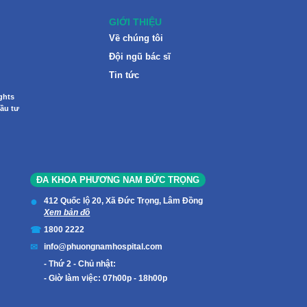
GIỚI THIỆU
Về chúng tôi
Đội ngũ bác sĩ
Tin tức
ghts
ầu tư
ĐA KHOA PHƯƠNG NAM ĐỨC TRỌNG
412 Quốc lộ 20, Xã Đức Trọng, Lâm Đồng
Xem bản đồ
1800 2222
info@phuongnamhospital.com
Thứ 2 - Chủ nhật:
Giờ làm việc: 07h00p - 18h00p