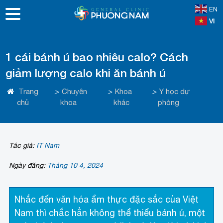
EN
VI
1 cái bánh ú bao nhiêu calo? Cách
giảm lượng calo khi ăn bánh ú
Trang
>
Chuyên
>
Khoa
>
Y học dự
chủ
khoa
khác
phòng
Tác giả:
IT Nam
Ngày đăng:
Tháng 10 4, 2024
Nhắc đến văn hóa ẩm thực đặc sắc của Việt
Nam thì chắc hẳn không thể thiếu bánh ú, một