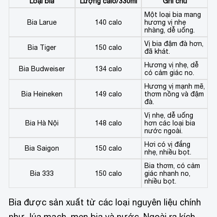
Loại bia
Lượng calo/330ml
Ghi chú
Một loại bia mang
Bia Larue
140 calo
hương vị nhẹ
nhàng, dễ uống.
Vị bia đậm đà hơn,
Bia Tiger
150 calo
đã khát.
Hương vị nhẹ, dễ
Bia Budweiser
134 calo
có cảm giác no.
Hương vị mạnh mẽ,
Bia Heineken
149 calo
thơm nồng và đậm
đà.
Vị nhẹ, dễ uống
Bia Hà Nội
148 calo
hơn các loại bia
nước ngoài.
Hơi có vị đắng
Bia Saigon
150 calo
nhẹ, nhiều bọt.
Bia thơm, có cảm
Bia 333
150 calo
giác nhanh no,
nhiều bọt.
Bia được sản xuất từ các loại nguyên liệu chính
như lúa mạch, men bia và nước. Ngoài ra kích