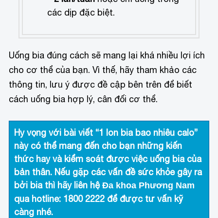
các dịp đặc biệt.
Uống bia đúng cách sẽ mang lại khá nhiều lợi ích
cho cơ thể của bạn. Vì thế, hãy tham khảo các
thông tin, lưu ý được đề cập bên trên để biết
cách uống bia hợp lý, cân đối cơ thể.
Hy vọng với bài viết “
1 lon bia bao nhiêu calo
”
này có thể mang đến cho bạn những kiến
thức hay và kiểm soát được việc uống bia của
bản thân. Nếu gặp các vấn đề sức khỏe gây ra
bởi bia thì hãy liên hệ
Đa khoa Phương Nam
qua hotline:
1800 2222
để được tư vấn kỹ
càng nhé.