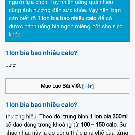
người lựa chọn. Tuy nhiên uống quá nhiều
cũng ảnh hưởng đến sức khỏe. Vậy nên, bạn
cần biết rõ
1 lon bia bao nhiêu calo
để có
được cách uống bia ngon miệng, tốt cho sức
khỏe.
1 lon bia bao nhiêu calo?
Lượ
Mục Lục Bài Viết
[
Hiện
]
1 lon bia bao nhiêu calo?
thương hiệu. Theo đó, trung bình
1 lon bia 300ml
sẽ dao động trong khoảng từ
100 – 150 calo
. Sự
khác nhau này là do công thức pha chế của từng