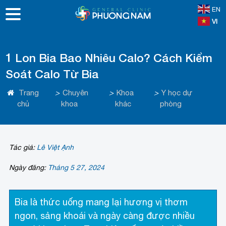
EN
VI
1 Lon Bia Bao Nhiêu Calo? Cách Kiểm
Soát Calo Từ Bia
Trang
>
Chuyên
>
Khoa
>
Y học dự
chủ
khoa
khác
phòng
Tác giả:
Lê Việt Ạnh
Ngày đăng:
Tháng 5 27, 2024
Bia là thức uống mang lại hương vị thơm
ngon, sảng khoái và ngày càng được nhiều