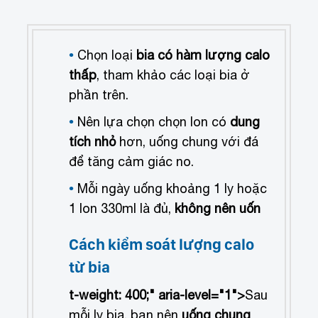
Chọn loại
bia có hàm lượng calo
thấp
, tham khảo các loại bia ở
phần trên.
Nên lựa chọn chọn lon có
dung
tích nhỏ
hơn, uống chung với đá
để tăng cảm giác no.
Mỗi ngày uống khoảng 1 ly hoặc
1 lon 330ml là đủ,
không nên uốn
Cách kiểm soát lượng calo
từ bia
t-weight: 400;" aria-level="1">
Sau
mỗi ly bia, bạn nên
uống chung