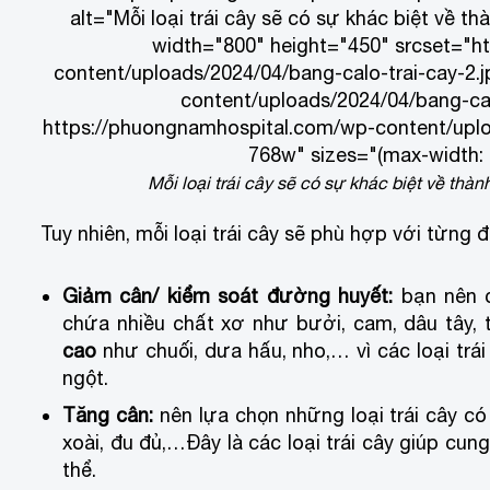
alt="Mỗi loại trái cây sẽ có sự khác biệt về 
width="800" height="450" srcset="h
content/uploads/2024/04/bang-calo-trai-cay-2.
content/uploads/2024/04/bang-cal
https://phuongnamhospital.com/wp-content/uplo
768w" sizes="(max-width: 
Mỗi loại trái cây sẽ có sự khác biệt về th
Tuy nhiên, mỗi loại trái cây sẽ phù hợp với từng 
Giảm cân/ kiểm soát đường huyết:
bạn nên ch
chứa nhiều chất xơ như bưởi, cam, dâu tây, t
cao
như chuối, dưa hấu, nho,… vì các loại tr
ngột.
Tăng cân:
nên lựa chọn những loại trái cây c
xoài, đu đủ,…Đây là các loại trái cây giúp c
thể.