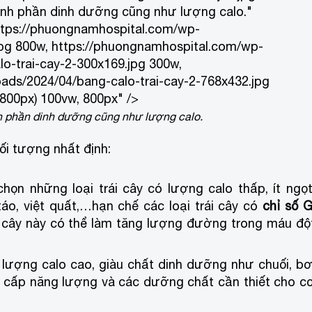
thành phần dinh dưỡng cũng như lượng calo."
ttps://phuongnamhospital.com/wp-
jpg 800w, https://phuongnamhospital.com/wp-
o-trai-cay-2-300x169.jpg 300w,
ads/2024/04/bang-calo-trai-cay-2-768x432.jpg
800px) 100vw, 800px" />
ành phần dinh dưỡng cũng như lượng calo.
đối tượng nhất định:
ọn những loại trái cây có lượng calo thấp, ít ngọt
áo, việt quất,…hạn chế các loại trái cây có
chỉ số G
ái cây này có thể làm tăng lượng đường trong máu độ
ó lượng calo cao, giàu chất dinh dưỡng như chuối, bơ
ung cấp năng lượng và các dưỡng chất cần thiết cho c