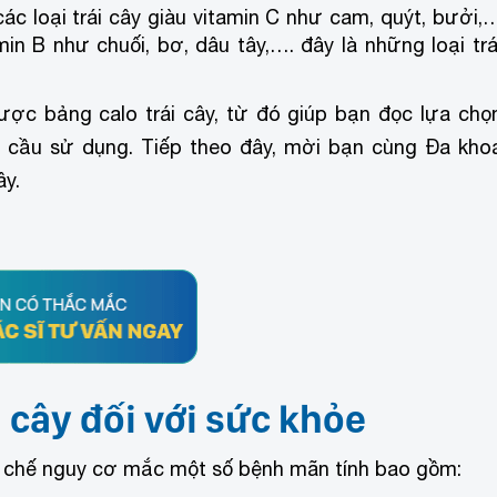
ác loại trái cây giàu vitamin C như cam, quýt, bưởi,
in B như chuối, bơ, dâu tây,…. đây là những loại trá
ược bảng calo trái cây, từ đó giúp bạn đọc lựa chọ
u cầu sử dụng. Tiếp theo đây, mời bạn cùng Đa kho
ây.
i cây đối với sức khỏe
hạn chế nguy cơ mắc một số bệnh mãn tính bao gồm: