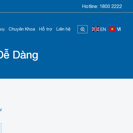
Hotline:
1800 2222
 vụ
Chuyên Khoa
Hỗ trợ
Liên hệ
EN
VI
 Dễ Dàng
4