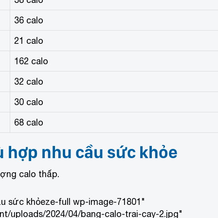
36 calo
21 calo
162 calo
32 calo
30 calo
68 calo
hù hợp nhu cầu sức khỏe
ượng calo thấp.
ầu sức khỏeze-full wp-image-71801"
t/uploads/2024/04/bang-calo-trai-cay-2.jpg"