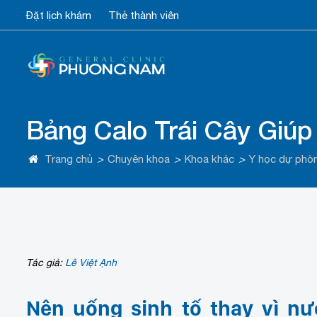
Đặt lịch khám
Thẻ thành viên
Bảng Calo Trái Cây Giú
Trang chủ
>
Chuyên khoa
>
Khoa khác
>
Y học dự phò
Tác giả:
Lê Việt Ạnh
Nên uống sinh tố thay vì nư