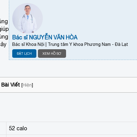
húng
giúp
Cùng
Bác sĩ NGUYỄN VĂN HÒA
cây
Bác sĩ Khoa Nội | Trung tâm Y khoa Phương Nam - Đà Lạt
ĐẶT LỊCH
XEM HỒ SƠ
Bài Viết
[
Hiện
]
52 calo