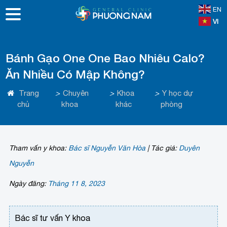
EN
VI
Bánh Gạo One One Bao Nhiêu Calo?
Ăn Nhiều Có Mập Không?
Trang
>
Chuyên
>
Khoa
>
Y học dự
chủ
khoa
khác
phòng
Tham vấn y khoa:
Bác sĩ Nguyễn Văn Hòa
|
Tác giả:
Duyên
Nguyễn
Ngày đăng:
Tháng 11 8, 2023
Bác sĩ tư vấn Y khoa