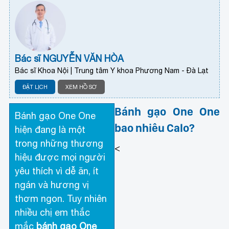
Bác sĩ NGUYỄN VĂN HÒA
Bác sĩ Khoa Nội | Trung tâm Y khoa Phương Nam - Đà Lạt
ĐẶT LỊCH
XEM HỒ SƠ
Bánh gạo One One
Bánh gạo One One
bao nhiêu Calo?
hiện đang là một
trong những thương
<
hiệu được mọi người
yêu thích vì dễ ăn, ít
ngán và hương vị
thơm ngon. Tuy nhiên
nhiều chị em thắc
mắc
bánh gạo One