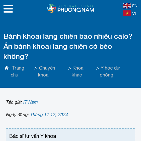
EN
VI
Bánh khoai lang chiên bao nhiêu calo?
Ăn bánh khoai lang chiên có béo
không?
Trang
>
Chuyên
>
Khoa
>
Y học dự
chủ
khoa
khác
phòng
Tác giả:
IT Nam
Ngày đăng:
Tháng 11 12, 2024
Bác sĩ tư vấn Y khoa