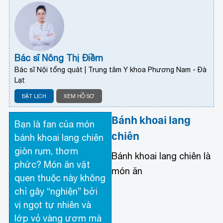
Bác sĩ Nông Thị Điềm
Bác sĩ Nội tổng quát | Trung tâm Y khoa Phương Nam - Đà
Lạt
ĐẶT LỊCH
XEM HỒ SƠ
Bánh khoai lang
Bạn là fan của món
chiên
bánh khoai lang chiên
giòn rụm, thơm
Bánh khoai lang chiên là
phức? Món ăn vặt
món ăn
quen thuộc này không
chỉ gây “nghiện” bởi
vị ngọt tự nhiên và
lớp vỏ vàng ươm mà