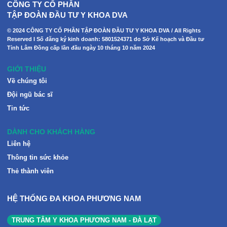
CÔNG TY CỔ PHẦN
TẬP ĐOÀN ĐẦU TƯ Y KHOA DVA
© 2024 CÔNG TY CỔ PHẦN TẬP ĐOÀN ĐẦU TƯ Y KHOA DVA / All Rights
Reserved I Số đăng ký kinh doanh: 5801524371 do Sở Kế hoạch và Đầu tư
Tỉnh Lâm Đồng cấp lần đầu ngày 10 tháng 10 năm 2024
GIỚI THIỆU
Về chúng tôi
Đội ngũ bác sĩ
Tin tức
DÀNH CHO KHÁCH HÀNG
Liên hệ
Thông tin sức khỏe
Thẻ thành viên
HỆ THỐNG ĐA KHOA PHƯƠNG NAM
TRUNG TÂM Y KHOA PHƯƠNG NAM - ĐÀ LẠT