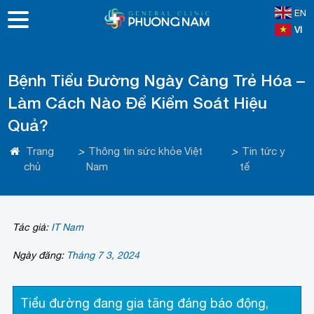
EN
VI
Bệnh Tiểu Đường Ngày Càng Trẻ Hóa –
Làm Cách Nào Để Kiểm Soát Hiệu
Quả?
Trang
>
Thông tin sức khỏe Việt
>
Tin tức y
chủ
Nam
tế
Tác giả:
IT Nam
Ngày đăng:
Tháng 7 3, 2024
Tiểu đường đang gia tăng đáng báo động,