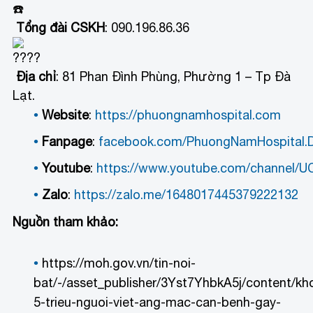
Tổng đài CSKH
: 090.196.86.36
Địa chỉ
: 81 Phan Đình Phùng, Phường 1 – Tp Đà
Lạt.
Website
:
https://phuongnamhospital.com
Fanpage
:
facebook.com/PhuongNamHospital.D
Youtube
:
https://www.youtube.com/channel
Zalo
:
https://zalo.me/1648017445379222132
Nguồn tham khảo:
https://moh.gov.vn/tin-noi-
bat/-/asset_publisher/3Yst7YhbkA5j/content/kh
5-trieu-nguoi-viet-ang-mac-can-benh-gay-