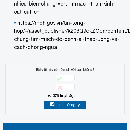
nhieu-bien-chung-ve-tim-mach-than-kinh-
cat-cut-chi-
https://moh.gov.vn/tin-tong-
hop/-/asset_publisher/k206Q9qkZOqn/content/b
chung-tim-mach-do-benh-ai-thao-uong-va-
cach-phong-ngua
Bài viết này có hữu ích với bạn không?
379
lượt đọc
Chia sẻ ngay