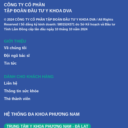
CÔNG TY CỔ PHẦN
TẬP ĐOÀN ĐẦU TƯ Y KHOA DVA
© 2024 CÔNG TY CỔ PHẦN TẬP ĐOÀN ĐẦU TƯ Y KHOA DVA / All Rights
Reserved I Số đăng ký kinh doanh: 5801524371 do Sở Kế hoạch và Đầu tư
Tỉnh Lâm Đồng cấp lần đầu ngày 10 tháng 10 năm 2024
GIỚI THIỆU
Về chúng tôi
Đội ngũ bác sĩ
Tin tức
DÀNH CHO KHÁCH HÀNG
Liên hệ
Thông tin sức khỏe
Thẻ thành viên
HỆ THỐNG ĐA KHOA PHƯƠNG NAM
TRUNG TÂM Y KHOA PHƯƠNG NAM - ĐÀ LẠT