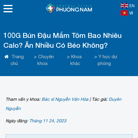
EN
VI
100G Bún Đậu Mắm Tôm Bao Nhiêu
Calo? Ăn Nhiều Có Béo Không?
Trang
>
Chuyên
>
Khoa
>
Y học dự
chủ
khoa
khác
phòng
Tham vấn y khoa:
Bác sĩ Nguyễn Văn Hòa
|
Tác giả:
Duyên
Nguyễn
Ngày đăng:
Tháng 11 24, 2023