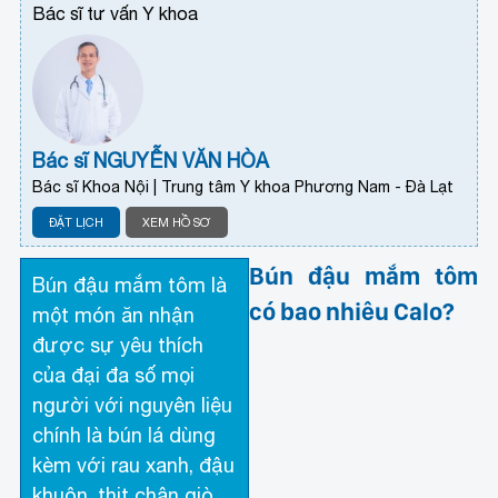
Bác sĩ tư vấn Y khoa
Bác sĩ NGUYỄN VĂN HÒA
Bác sĩ Khoa Nội | Trung tâm Y khoa Phương Nam - Đà Lạt
ĐẶT LỊCH
XEM HỒ SƠ
Bún đậu mắm tôm
Bún đậu mắm tôm là
có bao nhiêu Calo?
một món ăn nhận
được sự yêu thích
của đại đa số mọi
người với nguyên liệu
chính là bún lá dùng
kèm với rau xanh, đậu
khuôn, thịt chân giò,