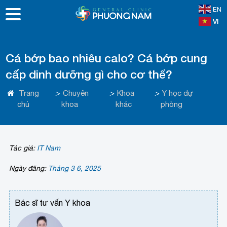
EN
VI
Cá bớp bao nhiêu calo? Cá bớp cung
cấp dinh dưỡng gì cho cơ thể?
Trang
>
Chuyên
>
Khoa
>
Y học dự
chủ
khoa
khác
phòng
Tác giả:
IT Nam
Ngày đăng:
Tháng 3 6, 2025
Bác sĩ tư vấn Y khoa