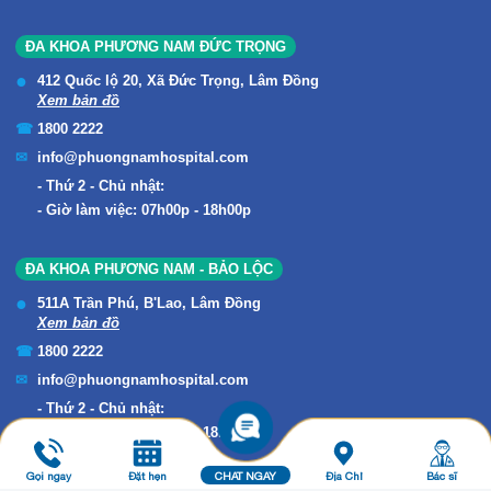
ĐA KHOA PHƯƠNG NAM ĐỨC TRỌNG
412 Quốc lộ 20, Xã Đức Trọng, Lâm Đồng
Xem bản đồ
1800 2222
info@phuongnamhospital.com
Thứ 2 - Chủ nhật:
Giờ làm việc: 07h00p - 18h00p
ĐA KHOA PHƯƠNG NAM - BẢO LỘC
511A Trần Phú, B'Lao, Lâm Đồng
Xem bản đồ
1800 2222
info@phuongnamhospital.com
Thứ 2 - Chủ nhật:
Giờ làm việc: 07h00p - 18h00p
Gọi ngay
Đặt hẹn
CHAT NGAY
Địa Chỉ
Bác sĩ