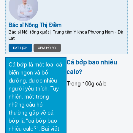
Bác sĩ Nông Thị Điềm
Bác sĩ Nội tổng quát | Trung tâm Y khoa Phương Nam - Đà
Lạt
ĐẶT LỊCH
XEM HỒ SƠ
Cá bớp bao nhiêu
Cá bớp là một loại cá
calo?
biển ngon và bổ
dưỡng, được nhiều
Trong 100g cá b
người yêu thích. Tuy
nhiên, một trong
những câu hỏi
thường gặp về cá
bớp là “cá bớp bao
nhiêu calo?”. Bài viết