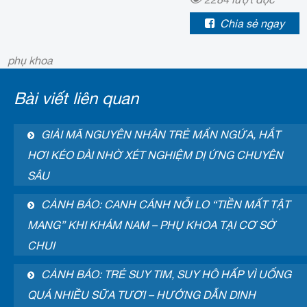
Chia sẻ ngay
phụ khoa
Bài viết liên quan
GIẢI MÃ NGUYÊN NHÂN TRẺ MẨN NGỨA, HẮT
HƠI KÉO DÀI NHỜ XÉT NGHIỆM DỊ ỨNG CHUYÊN
SÂU
CẢNH BÁO: CANH CÁNH NỖI LO “TIỀN MẤT TẬT
MANG” KHI KHÁM NAM – PHỤ KHOA TẠI CƠ SỞ
CHUI
CẢNH BÁO: TRẺ SUY TIM, SUY HÔ HẤP VÌ UỐNG
QUÁ NHIỀU SỮA TƯƠI – HƯỚNG DẪN DINH