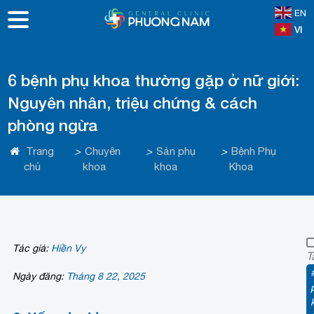
EN
VI
6 bệnh phụ khoa thường gặp ở nữ giới:
Nguyên nhân, triệu chứng & cách
phòng ngừa
Trang
>
Chuyên
>
Sản phụ
>
Bệnh Phụ
chủ
khoa
khoa
Khoa
Tác giả:
Hiền Vy
T
Ngày đăng:
Tháng 8 22, 2025