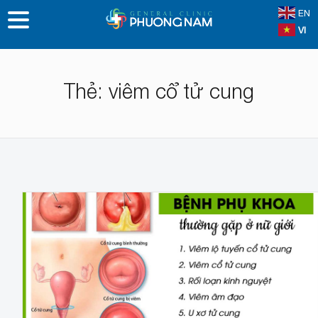
EN
VI
Thẻ:
viêm cổ tử cung