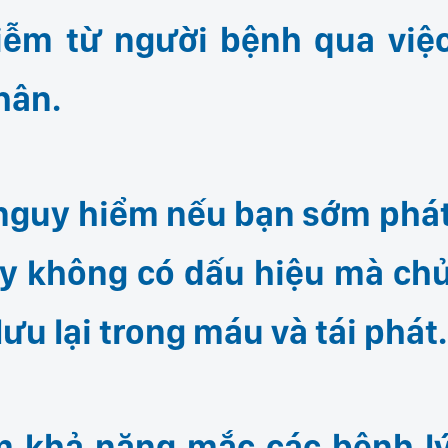
hiễm từ người bệnh qua việ
hân.
nguy hiểm nếu bạn sớm phá
hấy không có dấu hiệu mà ch
lưu lại trong máu và tái phát.
iảm khả năng mắc các bệnh l