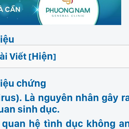
riệu
Hiện
i Viết
[
]
triệu chứng
rus). Là nguyên nhân gây r
quan sinh dục.
c quan hệ tình dục không a