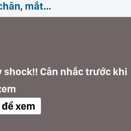
 chân, mắt…
 shock!! Cân nhắc trước khi
xem
k để xem