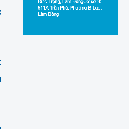
Đức Trọng, Lâm ĐồngCơ sở 3:
511A Trần Phú, Phường B’Lao,
c
Lâm Đồng
t
ủ
ý