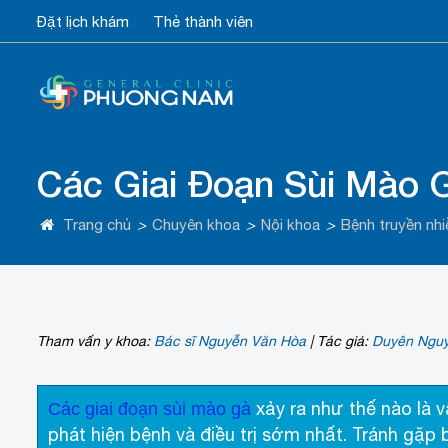
Đặt lịch khám
Thẻ thành viên
Các Giai Đoạn Sùi Mào 
Trang chủ
>
Chuyên khoa
>
Nội khoa
>
Bệnh truyền nh
Tham vấn y khoa:
Bác sĩ Nguyễn Văn Hòa
|
Tác giả:
Duyên Ngu
xảy ra như thế nào là 
Các giai đoạn sùi mào gà
phát hiện bệnh và điều trị sớm nhất. Tránh gặp