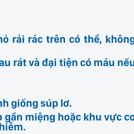
ỏ rải rác trên có thể, khôn
đau rát và đại tiện có máu nế
h giống súp lơ.
p gần miệng hoặc khu vực c
nhiễm.