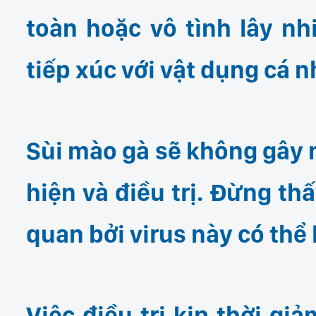
toàn hoặc vô tình lây n
tiếp xúc với vật dụng cá n
Sùi mào gà
sẽ không gây 
hiện và điều trị. Đừng t
quan bởi virus này có thể 
Việc điều trị kịp thời g