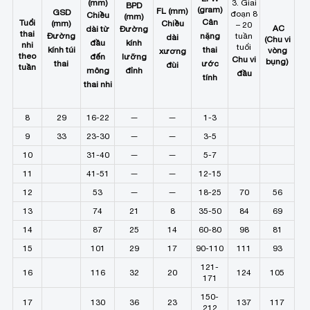
(mm)
3. Giai
BPD
(gram)
FL (mm)
GSD
đoạn 8
Chiều
(mm)
Cân
Tuổi
(mm)
Chiều
– 20
AC
dài từ
Đường
thai
Đường
nặng
tuần
dài
(Chu vi
đầu
kính
nhi
tuổi
kính túi
thai
vòng
xương
theo
đến
lưỡng
Chu vi
bụng)
thai
ước
đùi
tuần
mông
đỉnh
đầu
tính
thai nhi
8
29
16-22
—
—
1-3
9
33
23-30
—
—
3-5
10
31-40
—
—
5-7
11
41-51
—
—
12-15
12
53
—
—
18-25
70
56
13
74
21
8
35-50
84
69
14
87
25
14
60-80
98
81
15
101
29
17
90-110
111
93
121-
16
116
32
20
124
105
171
150-
17
130
36
23
137
117
212