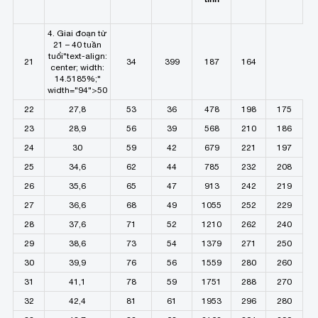
4. Giai đoạn từ
21 – 40 tuần
tuổi"text-align:
21
34
399
187
164
center; width:
14.5185%;"
width="94">50
22
27,8
53
36
478
198
175
23
28,9
56
39
568
210
186
24
30
59
42
679
221
197
25
34,6
62
44
785
232
208
26
35,6
65
47
913
242
219
27
36,6
68
49
1055
252
229
28
37,6
71
52
1210
262
240
29
38,6
73
54
1379
271
250
30
39,9
76
56
1559
280
260
31
41,1
78
59
1751
288
270
32
42,4
81
61
1953
296
280