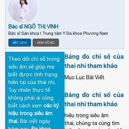
Bác sĩ NGÔ THỊ VINH
Bác sĩ Sản khoa I Trung tâm Y Đa khoa Phương Nam
ĐẶT LỊCH
XEM HỒ SƠ
Bảng đo chỉ số của
Theo dõi chỉ số trong
thai nhi tham khảo
siêu âm sẽ giúp mẹ
biết được tình trạng
Mục Lục Bài Viết
hiện tại của thai nhi.
Tuy nhiên thực tế
Bảng đo chỉ số của
không phải ai cũng
thai nhi tham khảo
biết cách xem
các ký
hiệu trong siêu âm
hiệu trong siêu âm
thai.
Bài viết ngày
thai, chúng ta cùng tìm
hôm nay,
Đa khoa