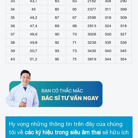
33
43,7
83
63
2162
304
290
34
45
85
65
2377
311
399
35
46,2
87
67
2595
318
309
36
47,4
89
68
2813
324
318
37
48,6
90
70
3028
330
327
38
49,8
92
71
3236
335
336
39
50,7
93
73
3435
340
345
40
51,2
95
75
3619
344
354
Hy vọng những thông tin trên đây của chúng
tôi về
các ký hiệu trong siêu âm thai
sẽ hữu ích