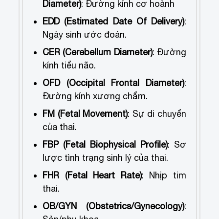
Diameter)
: Đường kính cơ hoành
EDD (Estimated Date Of Delivery)
:
Ngày sinh ước đoán.
CER (Cerebellum Diameter)
: Đường
kính tiểu não.
OFD (Occipital Frontal Diameter)
:
Đường kính xương chẩm.
FM (Fetal Movement)
: Sự di chuyển
của thai.
FBP (Fetal Biophysical Profile)
: Sơ
lược tình trạng sinh lý của thai.
FHR (Fetal Heart Rate)
: Nhịp tim
thai.
OB/GYN (Obstetrics/Gynecology)
: