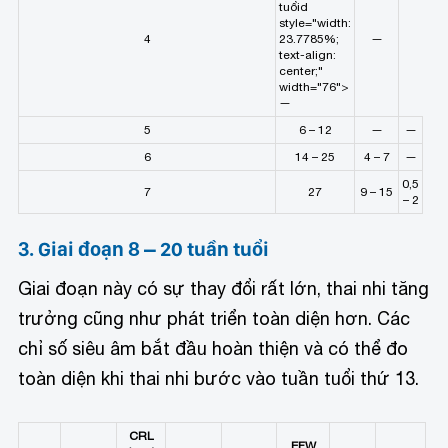
tuổi
d
style="width:
4
23.7785%;
—
text-align:
center;"
width="76">
—
5
6 – 12
—
—
6
14 – 25
4 – 7
—
0,5
7
27
9 – 15
– 2
3. Giai đoạn 8 – 20 tuần tuổi
Giai đoạn này có sự thay đổi rất lớn, thai nhi tăng
trưởng cũng như phát triển toàn diện hơn. Các
chỉ số siêu âm bắt đầu hoàn thiện và có thể đo
toàn diện khi thai nhi bước vào tuần tuổi thứ 13.
CRL
EFW