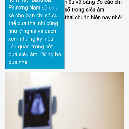
hiểu về bảng đo
các chỉ
Phương Nam
sẽ chia
số trong siêu âm
sẻ cho bạn chỉ số cụ
thai
chuẩn hiện nay nhé!
thể của thai nhi cũng
như ý nghĩa và cách
xem những ký hiệu
liên quan trong kết
quả siêu âm. Đừng bỏ
qua nhé!