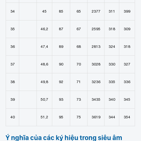
34
45
85
65
2377
311
399
35
46,2
87
67
2595
318
309
36
47,4
89
68
2813
324
318
37
48,6
90
70
3028
330
327
38
49,8
92
71
3236
335
336
39
50,7
93
73
3435
340
345
40
51,2
95
75
3619
344
354
Ý nghĩa của
các ký hiệu trong siêu âm