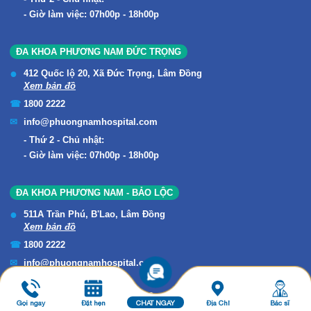
Giờ làm việc: 07h00p - 18h00p
ĐA KHOA PHƯƠNG NAM ĐỨC TRỌNG
412 Quốc lộ 20, Xã Đức Trọng, Lâm Đồng
Xem bản đồ
1800 2222
info@phuongnamhospital.com
Thứ 2 - Chủ nhật:
Giờ làm việc: 07h00p - 18h00p
ĐA KHOA PHƯƠNG NAM - BẢO LỘC
511A Trần Phú, B'Lao, Lâm Đồng
Xem bản đồ
1800 2222
info@phuongnamhospital.com
Thứ 2 - Chủ nhật:
Giờ làm việc: 07h00p - 18h00p
Gọi ngay
Đặt hẹn
CHAT NGAY
Địa Chỉ
Bác sĩ