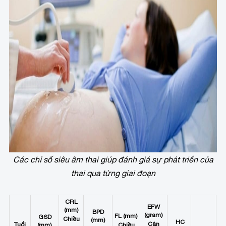
Các chỉ số siêu âm thai giúp đánh giá sự phát triển của
thai qua từng giai đoạn
CRL
EFW
(mm)
BPD
(gram)
FL (mm)
GSD
Chiều
(mm)
HC
Cân
Tuổi
(mm)
Chiều