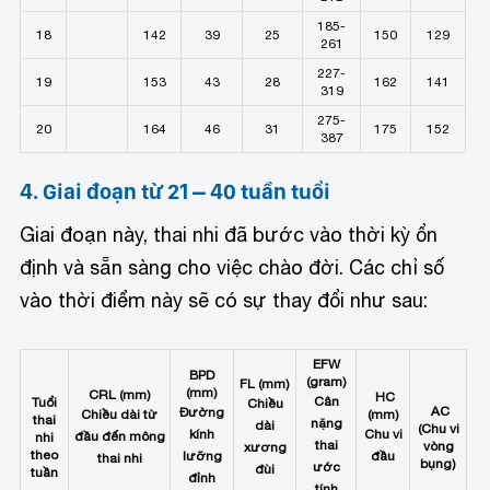
185-
18
142
39
25
150
129
261
227-
19
153
43
28
162
141
319
275-
20
164
46
31
175
152
387
4. Giai đoạn từ 21 – 40 tuần tuổi
Giai đoạn này, thai nhi đã bước vào thời kỳ ổn
định và sẵn sàng cho việc chào đời. Các chỉ số
vào thời điểm này sẽ có sự thay đổi như sau:
EFW
BPD
(gram)
FL (mm)
(mm)
CRL (mm)
HC
Cân
Tuổi
Chiều
AC
Đường
Chiều dài từ
(mm)
thai
nặng
dài
(Chu vi
kính
Chu vi
đầu đến mông
nhi
thai
vòng
xương
theo
lưỡng
đầu
thai nhi
bụng)
ước
đùi
tuần
đỉnh
tính