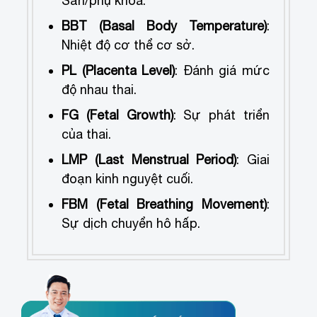
Sản/phụ khoa.
BBT (Basal Body Temperature)
:
Nhiệt độ cơ thể cơ sở.
PL (Placenta Level)
: Đánh giá mức
độ nhau thai.
FG (Fetal Growth)
: Sự phát triển
của thai.
LMP (Last Menstrual Period)
: Giai
đoạn kinh nguyệt cuối.
FBM (Fetal Breathing Movement)
:
Sự dịch chuyển hô hấp.