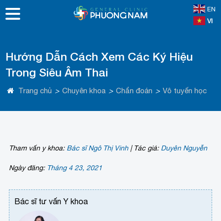
EN
VI
Hướng Dẫn Cách Xem Các Ký Hiệu
Trong Siêu Âm Thai
Trang chủ
>
Chuyên khoa
>
Chẩn đoán
>
Vô tuyến học
Tham vấn y khoa:
Bác sĩ Ngô Thị Vinh
|
Tác giả:
Duyên Nguyễn
Ngày đăng:
Tháng 4 23, 2021
Bác sĩ tư vấn Y khoa