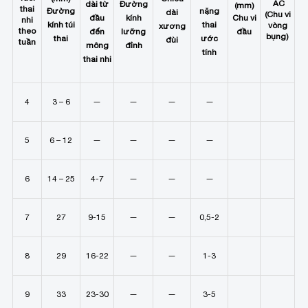
AC
dài từ
Đường
(mm)
thai
Đường
nặng
dài
(Chu vi
đầu
kính
Chu vi
nhi
kính túi
thai
vòng
xương
theo
đến
lưỡng
đầu
bụng)
thai
ước
đùi
tuần
mông
đỉnh
tính
thai nhi
4
3 – 6
—
—
—
—
5
6 – 12
—
—
—
—
6
14 – 25
4-7
—
—
—
7
27
9-15
—
—
0,5-2
8
29
16-22
—
—
1-3
9
33
23-30
—
—
3-5