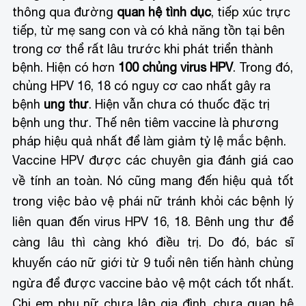
thông qua đường
quan hệ tình dục
, tiếp xúc trực
tiếp, từ mẹ sang con và có khả năng tồn tại bên
trong cơ thể rất lâu trước khi phát triển thành
bệnh. Hiện có hơn
100 chủng virus HPV
. Trong đó,
chủng HPV 16, 18 có nguy cơ cao nhất gây ra
bệnh
ung thư
. Hiện vẫn chưa có thuốc đặc trị
bệnh ung thư. Thế nên tiêm vaccine là phương
pháp hiệu quả nhất để làm giảm tỷ lệ mắc bệnh.
Vaccine HPV được các chuyên gia đánh giá cao
về tính an toàn. Nó cũng mang đến hiệu quả tốt
trong việc bảo vệ phái nữ tránh khỏi các bệnh lý
liên quan đến virus HPV 16, 18. Bênh ung thư để
càng lâu thì càng khó điều trị. Do đó, bác sĩ
khuyến cáo nữ giới từ 9 tuổi nên tiến hành chủng
ngừa để được vaccine bảo vệ một cách tốt nhất.
Chị em phụ nữ chưa lập gia đình, chưa quan hệ