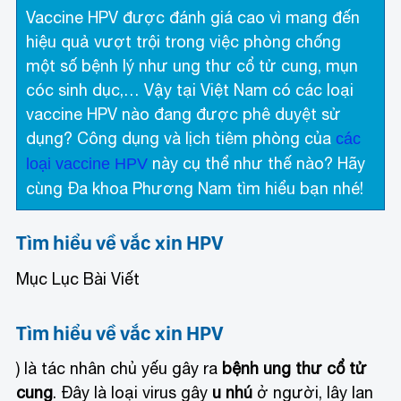
Vaccine HPV được đánh giá cao vì mang đến
hiệu quả vượt trội trong việc phòng chống
một số bệnh lý như ung thư cổ tử cung, mụn
cóc sinh dục,… Vậy tại Việt Nam có các loại
vaccine HPV nào đang được phê duyệt sử
dụng? Công dụng và lịch tiêm phòng của
các
này cụ thể như thế nào? Hãy
loại vaccine HPV
cùng Đa khoa Phương Nam tìm hiểu bạn nhé!
Tìm hiểu về vắc xin HPV
Mục Lục Bài Viết
Tìm hiểu về vắc xin HPV
) là tác nhân chủ yếu gây ra
bệnh ung thư cổ tử
cung
. Đây là loại virus gây
u nhú
ở người, lây lan