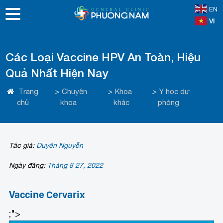
EN
VI
Các Loại Vaccine HPV An Toàn, Hiệu
Quả Nhất Hiện Nay
Trang
>
Chuyên
>
Khoa
>
Y học dự
chủ
khoa
khác
phòng
Tác giả:
Duyên Nguyễn
Ngày đăng:
Tháng 8 27, 2022
Vaccine Cervarix
;">