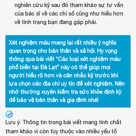
nghiên cứu kỹ sau đó tham khảo sự tư vấn
của bác sĩ về các chỉ số cũng như hiểu hơn
về tình trạng bạn đang gặp phải.
Xét nghiệm máu mang lại rất nhiều ý nghĩa
quan trọng cho bản thân và xã hội. Hy vọng
thông qua bài viết “
Các loại xét nghiệm máu
phổ biến tại Đà Lạt
” này có thể giúp mọi
người hiểu rõ hơn và cân nhắc kỹ trước khi
lựa chọn các địa chỉ uy tín để xét nghiệm. Nên
nhớ thường xuyên kiểm tra sức khỏe định kỳ
để bảo vệ bản thân và gia đình nhé!
Lưu ý: Thông tin trong bài viết mang tính chất
tham khảo vì còn tùy thuộc vào nhiều yếu tố