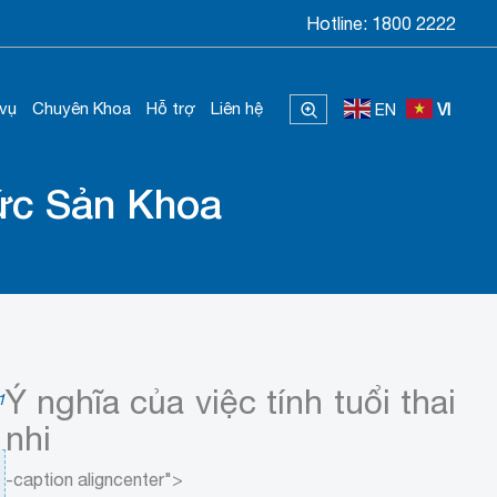
Hotline:
1800 2222
 vụ
Chuyên Khoa
Hỗ trợ
Liên hệ
EN
VI
hức Sản Khoa
Ý nghĩa của việc tính tuổi thai
1
nhi
-caption aligncenter">