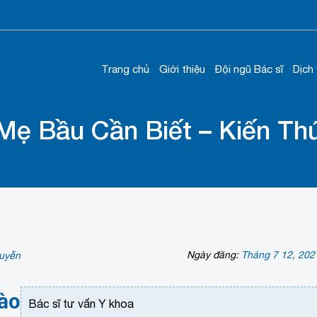
Trang chủ
Giới thiệu
Đội ngũ Bác sĩ
Dịch
 Mẹ Bầu Cần Biết – Kiến T
Ngày đăng:
Tháng 7 12, 202
uyễn
ào
Bác sĩ tư vấn Y khoa