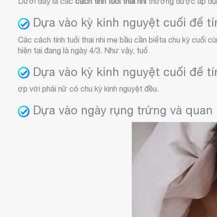
Dưới đây là các
cách tính tuổi thai nhi
thường được áp dụng
Dựa vào kỳ kinh nguyệt cuối để tín
Các cách tính tuổi thai nhi mẹ bầu cần biết
a chu kỳ cuối cù
hiện tại đang là ngày 4/3. Như vậy, tuổ
Dựa vào kỳ kinh nguyệt cuối để tín
ợp với phái nữ có chu kỳ kinh nguyệt đều.
Dựa vào ngày rụng trứng và quan h