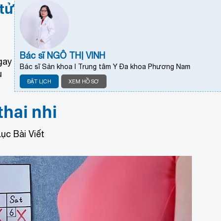
tử
Bác sĩ NGÔ THỊ VINH
gay
Bác sĩ Sản khoa I Trung tâm Y Đa khoa Phương Nam
u
ĐẶT LỊCH
XEM HỒ SƠ
thai nhi
ục Bài Viết