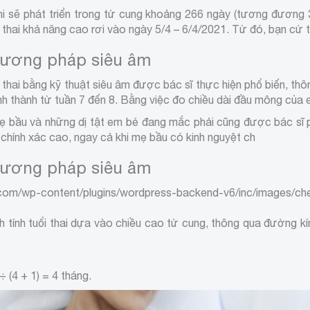
 nhi sẽ phát triển trong tử cung khoảng 266 ngày (tương đương 
thai khả năng cao rơi vào ngày 5/4 – 6/4/2021. Từ đó, bạn cứ th
phương pháp siêu âm
uổi thai bằng kỹ thuật siêu âm được bác sĩ thực hiện phổ biến, 
nh thành từ tuần 7 đến 8. Bằng việc đo chiều dài đầu mông của e
mẹ bầu và những dị tật em bé đang mắc phải cũng được bác sĩ ph
chính xác cao, ngay cả khi mẹ bầu có kinh nguyệt ch
phương pháp siêu âm
com/wp-content/plugins/wordpress-backend-v6/inc/images/che
h tính tuổi thai dựa vào chiều cao tử cung, thông qua đường kính
÷ (4 + 1) = 4 tháng.