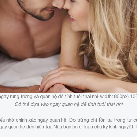
ày rụng trứng và quan hệ để tính tuổi thai nhi
-width: 800px) 10
Có thể dựa vào ngày quan hệ để tính tuổi thai nhi
u nhớ chính xác ngày quan hệ. Do trứng chỉ tồn tại trong tử cu
ngày quan hệ đến hiện tại. Nếu bạn bị rối loạn chu kỳ kinh nguy