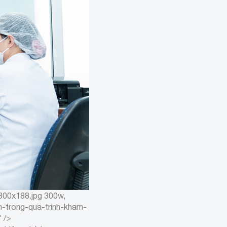
300x188.jpg 300w,
-trong-qua-trinh-kham-
 />