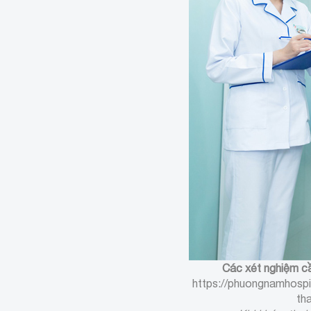
Các xét nghiệm cầ
https://phuongnamhosp
th