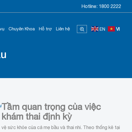
Hotline:
1800 2222
 vụ
Chuyên Khoa
Hỗ trợ
Liên hệ
EN
VI
ầu
Tầm quan trọng của việc
4
khám thai định kỳ
vệ sức khỏe của cả mẹ bầu và thai nhi. Theo thống kê tại