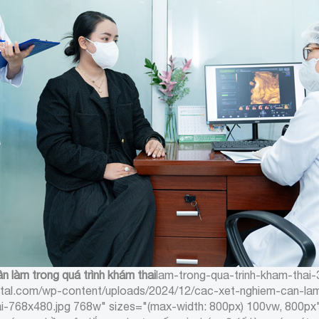
n làm trong quá trình khám thai
lam-trong-qua-trinh-kham-thai-
ital.com/wp-content/uploads/2024/12/cac-xet-nghiem-can-lam
ai-768x480.jpg 768w" sizes="(max-width: 800px) 100vw, 800px"