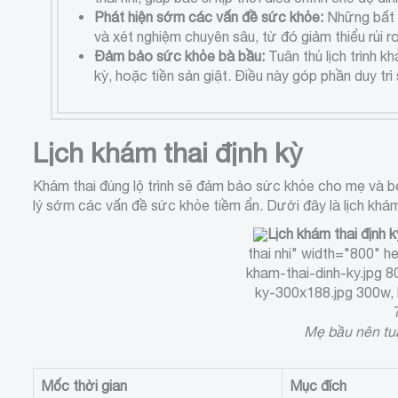
Phát hiện sớm các vấn đề sức khỏe:
Những bất 
và xét nghiệm chuyên sâu, từ đó giảm thiểu rủi r
Đảm bảo sức khỏe bà bầu:
Tuân thủ lịch trình 
kỳ, hoặc tiền sản giật. Điều này góp phần duy tr
Lịch khám thai định kỳ
Khám thai đúng lộ trình sẽ đảm bảo sức khỏe cho mẹ và bé t
lý sớm các vấn đề sức khỏe tiềm ẩn. Dưới đây là lịch khám
Lịch khám thai định k
thai nhi" width="800" 
kham-thai-dinh-ky.jpg 
ky-300x188.jpg 300w, 
Mẹ bầu nên tuâ
Mốc thời gian
Mục đích