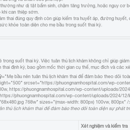
thường như dị tật bẩm sinh, chậm tăng trưởng, hoặc nguy cơ bện
o khi can thiệp sớm.
khám thai đúng quy định còn giúp kiểm tra huyết áp, đường huyết,
ì sức khỏe toàn diện cho mẹ bầu trong suốt thai kỳ.
rong suốt thai kỳ. Việc tuân thủ lịch khám không chỉ giúp giám s
 thai định kỳ, bao gồm mốc thời gian cụ thể, mục đích và các x
ỳ
="Mẹ bầu nên tuân thủ lịch khám thai để đảm bảo theo dõi toàn
height="500" srcset="https://phuongnamhospital.com/wp-conten
800w, https://phuongnamhospital.com/wp-content/uploads/2024/
https://phuongnamhospital.com/wp-content/uploads/2024/12/l
768x480.jpg 768w" sizes="(max-width: 800px) 100vw, 800px" /
n thủ lịch khám thai để đảm bảo theo dõi toàn diện sự phát tri
Xét nghiệm và kiểm tra