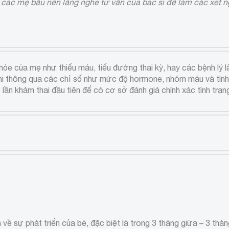
, các mẹ bầu nên lắng nghe tư vấn của bác sĩ để làm các xét 
hỏe của mẹ như thiếu máu, tiểu đường thai kỳ, hay các bệnh lý
 nhi thông qua các chỉ số như mức độ hormone, nhóm máu và tình
lần khám thai đầu tiên để có cơ sở đánh giá chính xác tình trạ
 về sự phát triển của bé, đặc biệt là trong 3 tháng giữa – 3 thá