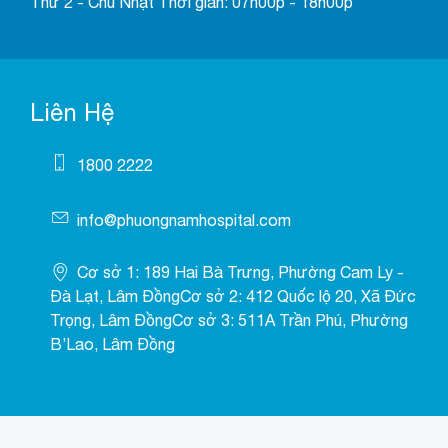
Thứ 2 - Chủ Nhật Thời gian: 07h00p - 18h00p
Liên Hệ
1800 2222
info@phuongnamhospital.com
Cơ sở 1: 189 Hai Bà Trưng, Phường Cam Ly -
Đà Lạt, Lâm ĐồngCơ sở 2: 412 Quốc lộ 20, Xã Đức
Trọng, Lâm ĐồngCơ sở 3: 511A Trần Phú, Phường
B’Lao, Lâm Đồng