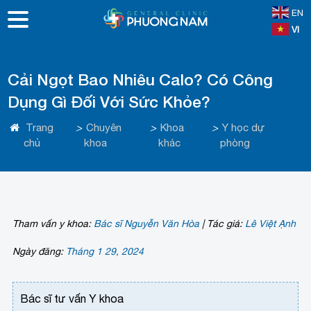
EN
VI
Cải Ngọt Bao Nhiêu Calo? Có Công
Dụng Gì Đối Với Sức Khỏe?
Trang
>
Chuyên
>
Khoa
>
Y học dự
chủ
khoa
khác
phòng
Tham vấn y khoa:
Bác sĩ Nguyễn Văn Hòa
|
Tác giả:
Lê Việt Ạnh
Ngày đăng:
Tháng 1 29, 2024
Bác sĩ tư vấn Y khoa