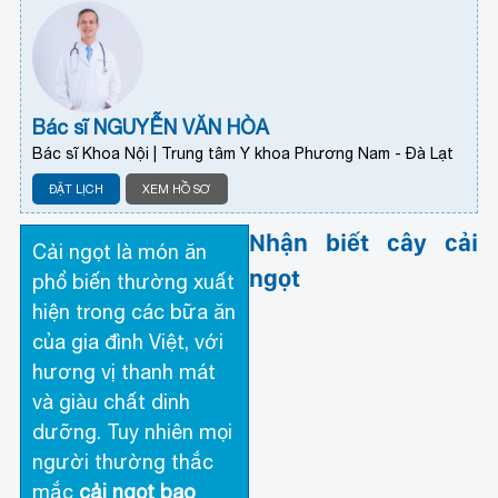
Bác sĩ NGUYỄN VĂN HÒA
Bác sĩ Khoa Nội | Trung tâm Y khoa Phương Nam - Đà Lạt
ĐẶT LỊCH
XEM HỒ SƠ
Nhận biết cây cải
Cải ngọt là món ăn
ngọt
phổ biến thường xuất
hiện trong các bữa ăn
của gia đình Việt, với
hương vị thanh mát
và giàu chất dinh
dưỡng. Tuy nhiên mọi
người thường thắc
mắc
cải ngọt bao