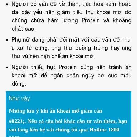
Người có vấn đề về thận, tiêu hóa kém hoặc
dạ dày yếu nên giảm tiêu thụ khoai mỡ do
chúng chứa hàm lượng Protein và khoáng
chất cao.
Phụ nữ đang phải đối mặt với các vấn đề như
u xơ tử cung, ung thư buồng trứng hay ung
thư vú nên hạn chế ăn khoai mỡ.
Người thiếu hụt Protein cũng nên tránh ăn
khoai mỡ để ngăn chặn nguy cơ cục máu
đông.
Như vậy
Những lưu ý khi ăn khoai mỡ giảm cân
#8221;. Nếu có câu hỏi khác cần tư vấn thêm, bạn
vui lòng liên hệ với chúng tôi qua Hotline
1800