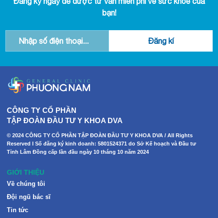
Đăng ký ngay để được tư vấn miễn phí về sức khỏe của
bạn!
CÔNG TY CỔ PHẦN
TẬP ĐOÀN ĐẦU TƯ Y KHOA DVA
© 2024 CÔNG TY CỔ PHẦN TẬP ĐOÀN ĐẦU TƯ Y KHOA DVA / All Rights
Reserved I Số đăng ký kinh doanh: 5801524371 do Sở Kế hoạch và Đầu tư
Tỉnh Lâm Đồng cấp lần đầu ngày 10 tháng 10 năm 2024
GIỚI THIỆU
Về chúng tôi
Đội ngũ bác sĩ
Tin tức