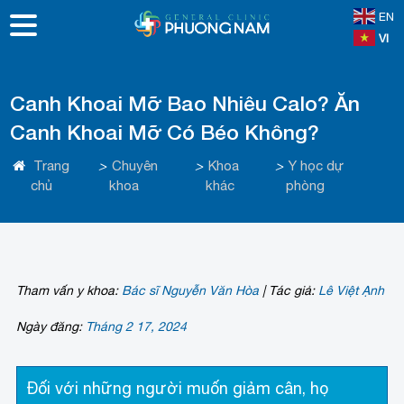
EN
VI
Canh Khoai Mỡ Bao Nhiêu Calo? Ăn
Canh Khoai Mỡ Có Béo Không?
Trang
>
Chuyên
>
Khoa
>
Y học dự
chủ
khoa
khác
phòng
Tham vấn y khoa:
Bác sĩ Nguyễn Văn Hòa
|
Tác giả:
Lê Việt Ạnh
Ngày đăng:
Tháng 2 17, 2024
Đối với những người muốn giảm cân, họ