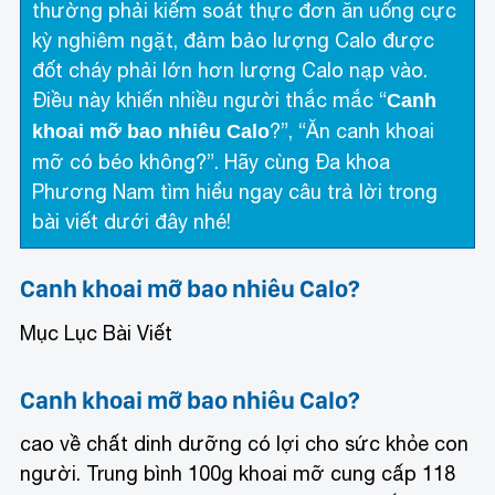
thường phải kiếm soát thực đơn ăn uống cực
kỳ nghiêm ngặt, đảm bảo lượng Calo được
đốt cháy phải lớn hơn lượng Calo nạp vào.
Điều này khiến nhiều người thắc mắc “
Canh
?”, “Ăn canh khoai
khoai mỡ bao nhiêu Calo
mỡ có béo không?”. Hãy cùng Đa khoa
Phương Nam tìm hiểu ngay câu trả lời trong
bài viết dưới đây nhé!
Canh khoai mỡ bao nhiêu Calo?
Mục Lục Bài Viết
Canh khoai mỡ bao nhiêu Calo?
cao về chất dinh dưỡng có lợi cho sức khỏe con
người. Trung bình 100g khoai mỡ cung cấp 118