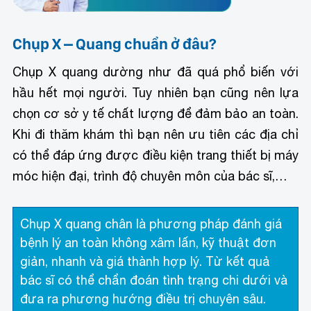
Chụp X – Quang chuẩn ở đâu?
Chụp X quang dường như đã quá phổ biến với
hầu hết mọi người. Tuy nhiên bạn cũng nên lựa
chọn cơ sở y tế chất lượng để đảm bảo an toàn.
Khi đi thăm khám thì bạn nên ưu tiên các địa chỉ
có thể đáp ứng được điều kiện trang thiết bị máy
móc hiện đại, trình độ chuyên môn của bác sĩ,…
Chụp X quang chân là phương pháp đánh giá
bệnh lý an toàn không xâm lấn, kỹ thuật đơn
giản, nhanh và giá thành hợp lý. Từ kết quả
bác sĩ có thể chẩn đoán tình trạng chi dưới và
đưa ra phương hướng điều trị chuyên sâu.