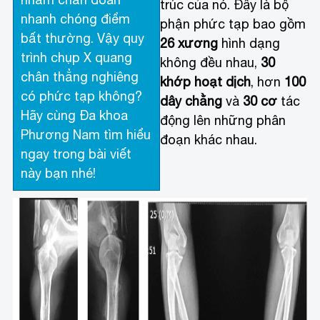
trúc của nó. Đây là bộ
nhanh chóng điểm
phận phức tạp bao gồm
bất thường. Vậy quy
26 xương
hình dạng
trình chụp X quang
không đều nhau,
30
chân thẳng nghiêng
khớp hoạt dịch
, hơn
100
có phức tạp không?
dây chằng
và
30 cơ
tác
Hãy cùng Đa khoa
động lên những phân
Phương Nam tìm hiểu
đoạn khác nhau.
ngay trong bài viết
này bạn nhé!