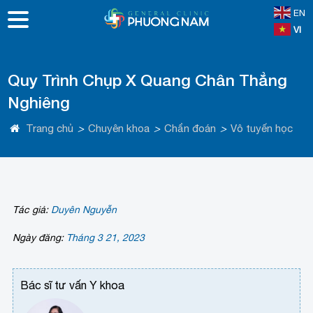
EN
VI
Quy Trình Chụp X Quang Chân Thẳng
Nghiêng
Trang chủ
>
Chuyên khoa
>
Chẩn đoán
>
Vô tuyến học
Tác giả:
Duyên Nguyễn
Ngày đăng:
Tháng 3 21, 2023
Bác sĩ tư vấn Y khoa