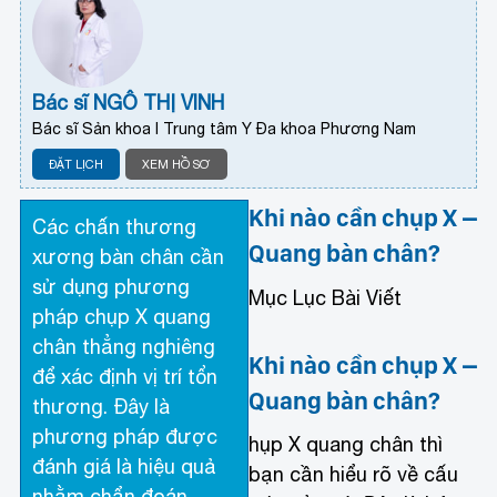
Bác sĩ NGÔ THỊ VINH
Bác sĩ Sản khoa I Trung tâm Y Đa khoa Phương Nam
ĐẶT LỊCH
XEM HỒ SƠ
Khi nào cần chụp X –
Các chấn thương
Quang bàn chân?
xương bàn chân cần
sử dụng phương
Mục Lục Bài Viết
pháp chụp X quang
chân thẳng nghiêng
Khi nào cần chụp X –
để xác định vị trí tổn
Quang bàn chân?
thương. Đây là
phương pháp được
hụp X quang chân
thì
đánh giá là hiệu quả
bạn cần hiểu rõ về cấu
nhằm chẩn đoán