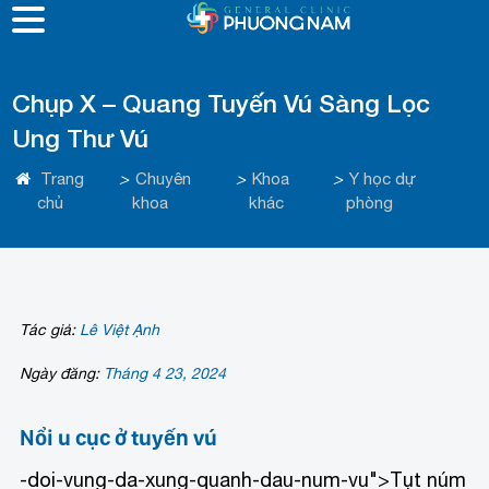
EN
VI
Chụp X – Quang Tuyến Vú Sàng Lọc
Ung Thư Vú
Trang
>
Chuyên
>
Khoa
>
Y học dự
chủ
khoa
khác
phòng
Tác giả:
Lê Việt Ạnh
Ngày đăng:
Tháng 4 23, 2024
Nổi u cục ở tuyến vú