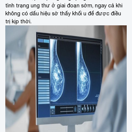
Chụp X-quang tuyến vú là phương pháp sử dụng tia X
năng lượng thấp để ghi hình cấu trúc tuyến vú
X-quang vú được sử dụng nhiều trong việc sàng
lọc, chẩn đoán bệnh. Sàng lọc được sử dụng ở
nhiều đối tượng không có dấu hiệu bệnh, nhằm
mục đích tìm ra ung thư vú. Với mục đích chẩn
đoán bệnh, khi bệnh nhân có những biểu hiện của
bệnh ung thư vú, sẽ được bác sĩ thăm khám và
chỉ định chụp X-quang vú. Trường hợp trên phim
sàng lọc có những bất thường, bác sĩ sẽ chỉ định
X-quang vú các tư thế bổ sung để nhìn thấy tổn