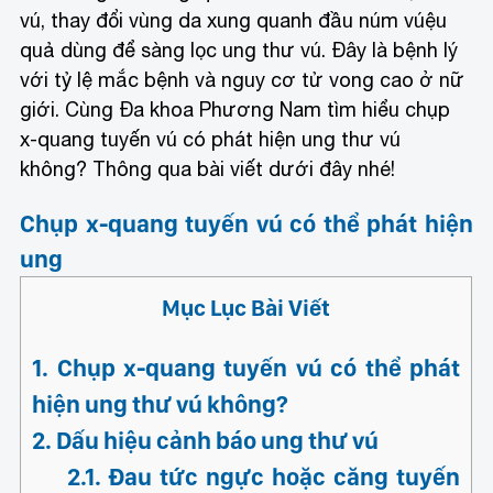
-doi-vung-da-xung-quanh-dau-num-vu">Tụt núm
vú, thay đổi vùng da xung quanh đầu núm vúệu
quả dùng để sàng lọc ung thư vú. Đây là bệnh lý
với tỷ lệ mắc bệnh và nguy cơ tử vong cao ở nữ
giới. Cùng Đa khoa Phương Nam tìm hiểu chụp
x-quang tuyến vú có phát hiện ung thư vú
không? Thông qua bài viết dưới đây nhé!
Chụp x-quang tuyến vú có thể phát hiện
ung
Hiện
Mục Lục Bài Viết
[
]
Chụp x-quang tuyến vú có thể phát hiện
ung thư vú không?
ng tia X năng lượng thấp để ghi hình cấu trúc