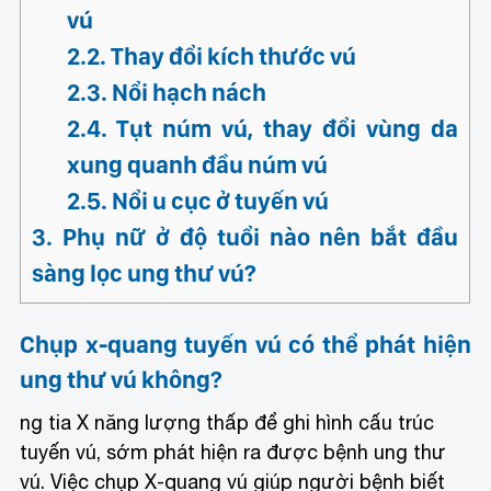
tuyến vú, sớm phát hiện ra được bệnh ung thư
vú. Việc chụp X-quang vú giúp người bệnh biết
tình trạng ung thư ở giai đoạn sớm, ngay cả khi
không có dấu hiệu sờ thấy khối u để được điều
trị kịp thời.