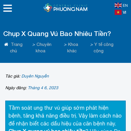
EN
VI
Chụp X Quang Vú Bao Nhiêu Tiền?
Trang
>
Chuyên
>
Khoa
>
Y tế công
chủ
khoa
khác
cộng
Tác giả:
Duyên Nguyễn
Ngày đăng:
Tháng 4 6, 2023
Tầm soát ung thư vú giúp sớm phát hiện
bệnh, tăng khả năng điều trị. Vậy làm cách nào
để nhận biết các dấu hiệu của căn bệnh này.