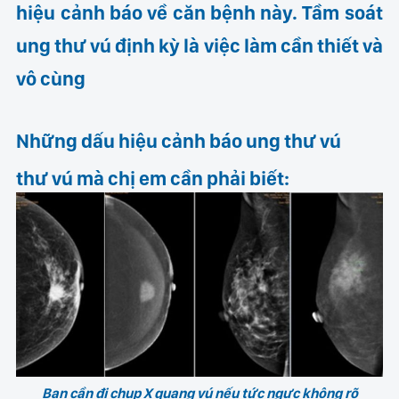
hiệu cảnh báo về căn bệnh này. Tầm soát
ung thư vú định kỳ là việc làm cần thiết và
vô cùng
Những dấu hiệu cảnh báo ung thư vú
thư vú mà chị em cần phải biết:
Bạn cần đi chụp X quang vú nếu tức ngực không rõ