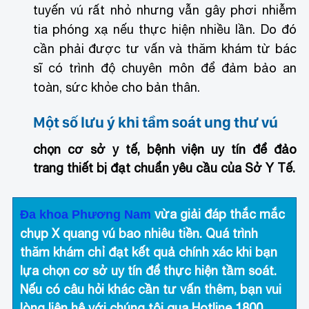
tuyến vú rất nhỏ nhưng vẫn gây phơi nhiễm
tia phóng xạ nếu thực hiện nhiều lần. Do đó
cần phải được tư vấn và thăm khám từ bác
sĩ có trình độ chuyên môn để đảm bảo an
toàn, sức khỏe cho bản thân.
Một số lưu ý khi tầm soát ung thư vú
chọn cơ sở y tế, bệnh viện uy tín để đảo
trang thiết bị đạt chuẩn yêu cầu của Sở Y Tế.
vừa giải đáp thắc mắc
Đa khoa Phương Nam
chụp X quang vú bao nhiêu tiền
. Quá trình
thăm khám chỉ đạt kết quả chính xác khi bạn
lựa chọn cơ sở uy tín để thực hiện tầm soát.
Nếu có câu hỏi khác cần tư vấn thêm, bạn vui
lòng liên hệ với chúng tôi qua Hotline
1800