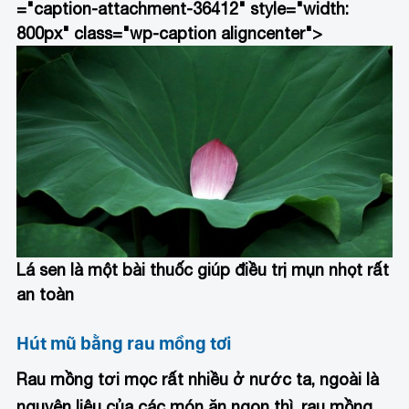
="caption-attachment-36412" style="width:
800px" class="wp-caption aligncenter">
Lá sen là một bài thuốc giúp điều trị mụn nhọt rất
an toàn
Hút mũ bằng rau mồng tơi
Rau mồng tơi mọc rất nhiều ở nước ta, ngoài là
nguyên liệu của các món ăn ngon thì, rau mồng