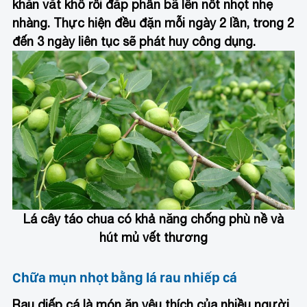
khăn vắt khô rồi đắp phần bã lên nốt nhọt nhẹ
nhàng. Thực hiện đều đặn mỗi ngày 2 lần, trong 2
đến 3 ngày liên tục sẽ phát huy công dụng.
Lá cây táo chua có khả năng chống phù nề và
hút mủ vết thương
Chữa mụn nhọt bằng lá rau nhiếp cá
Rau diếp cá là món ăn yêu thích của nhiều người,