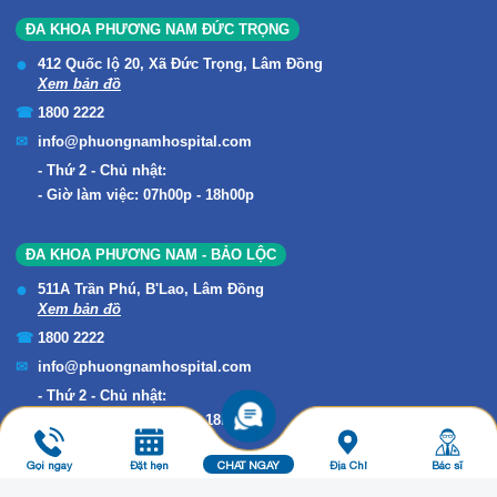
ĐA KHOA PHƯƠNG NAM ĐỨC TRỌNG
412 Quốc lộ 20, Xã Đức Trọng, Lâm Đồng
Xem bản đồ
1800 2222
info@phuongnamhospital.com
Thứ 2 - Chủ nhật:
Giờ làm việc: 07h00p - 18h00p
ĐA KHOA PHƯƠNG NAM - BẢO LỘC
511A Trần Phú, B'Lao, Lâm Đồng
Xem bản đồ
1800 2222
info@phuongnamhospital.com
Thứ 2 - Chủ nhật:
Giờ làm việc: 07h00p - 18h00p
Gọi ngay
Đặt hẹn
CHAT NGAY
Địa Chỉ
Bác sĩ
Copyright © 2019 ĐA KHOA PHƯƠNG NAM. All Rights Reserved.