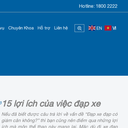
Hotline:
1800 2222
 vụ
Chuyên Khoa
Hỗ trợ
Liên hệ
EN
VI
15 lợi ích của việc đạp xe
3
Nếu đã biết được câu trả lời về vấn đề “Đạp xe đạp có
giảm cân không?” thì bạn cũng nên điểm qua những lợi
ích mà môn thể thao này mang lại. Mặc dù đi xe đạp