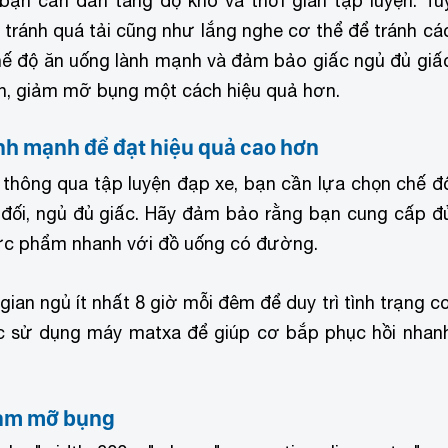
bạn cần dần tăng độ khó và thời gian tập luyện. Tu
, tránh quá tải cũng như lắng nghe cơ thể để tránh cá
hế độ ăn uống lành mạnh và đảm bảo giấc ngủ đủ giấ
ện, giảm mỡ bụng một cách hiệu quả hơn.
ành mạnh để đạt hiệu quả cao hơn
 thông qua tập luyện đạp xe, bạn cần lựa chọn chế đ
 đối, ngủ đủ giấc. Hãy đảm bảo rằng bạn cung cấp đ
hực phẩm nhanh với đồ uống có đường.
ian ngủ ít nhất 8 giờ mỗi đêm để duy trì tình trạng c
hắc sử dụng máy matxa để giúp cơ bắp phục hồi nhan
iảm mỡ bụng