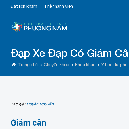
Đặt lịch khám
Thẻ thành viên
Đạp Xe Đạp Có Giảm Câ
Trang chủ
>
Chuyên khoa
>
Khoa khác
>
Y học dự phò
Tác giả:
Duyên Nguyễn
Giảm cân