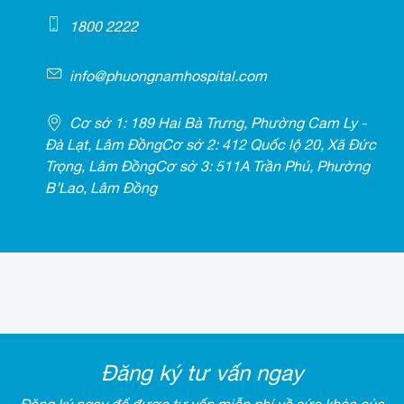
1800 2222
info@phuongnamhospital.com
Cơ sở 1: 189 Hai Bà Trưng, Phường Cam Ly -
Đà Lạt, Lâm ĐồngCơ sở 2: 412 Quốc lộ 20, Xã Đức
Trọng, Lâm ĐồngCơ sở 3: 511A Trần Phú, Phường
B’Lao, Lâm Đồng
Đăng ký tư vấn ngay
Đăng ký ngay để được tư vấn miễn phí về sức khỏe của