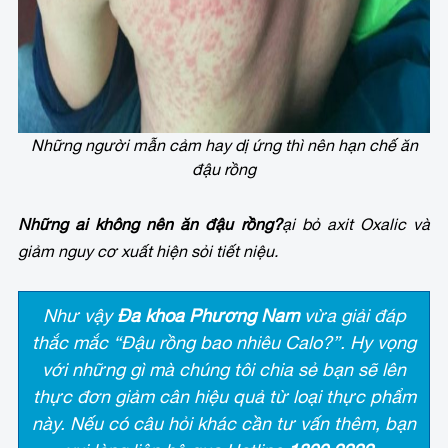
Những người mẫn cảm hay dị ứng thì nên hạn chế ăn
đậu rồng
Những ai không nên ăn đậu rồng?
ại bỏ axit Oxalic và
giảm nguy cơ xuất hiện sỏi tiết niệu.
Như vậy
Đa khoa Phương Nam
vừa giải đáp
thắc mắc “Đậu rồng bao nhiêu Calo?”. Hy vọng
với những gì mà chúng tôi chia sẻ bạn sẽ lên
thực đơn giảm cân hiệu quả từ loại thực phẩm
này. Nếu có câu hỏi khác cần tư vấn thêm, bạn