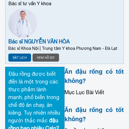
Bác sĩ tư vấn Y khoa
Bác sĩ NGUYỄN VĂN HÒA
Bác sĩ Khoa Nội | Trung tâm Y khoa Phương Nam - Đà Lạt
ĐẶT LỊCH
XEM HỒ SƠ
Ăn đậu rồng có tốt
Đậu rồng được biết
không?
đến là một trong các
thực phẩm lành
Mục Lục Bài Viết
mạnh, phổ biến trong
chế độ ăn chay, ăn
Ăn đậu rồng có tốt
kiêng. Tuy nhiên nhiều
không?
người thắc mắc
đậu
rồng bao nhiêu Calo?