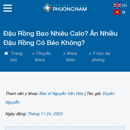
EN
VI
Đậu Rồng Bao Nhiêu Calo? Ăn Nhiều
Đậu Rồng Có Béo Không?
Trang
>
Chuyên
>
Khoa
>
Y học dự
chủ
khoa
khác
phòng
Tham vấn y khoa:
Bác sĩ Nguyễn Văn Hòa
|
Tác giả:
Duyên
Nguyễn
Ngày đăng:
Tháng 11 24, 2023