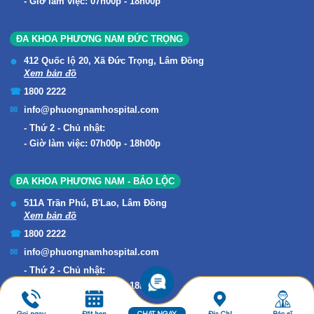
Giờ làm việc: 07h00p - 18h00p
ĐA KHOA PHƯƠNG NAM ĐỨC TRỌNG
412 Quốc lộ 20, Xã Đức Trọng, Lâm Đồng
Xem bản đồ
1800 2222
info@phuongnamhospital.com
Thứ 2 - Chủ nhật:
Giờ làm việc: 07h00p - 18h00p
ĐA KHOA PHƯƠNG NAM - BẢO LỘC
511A Trần Phú, B'Lao, Lâm Đồng
Xem bản đồ
1800 2222
info@phuongnamhospital.com
Thứ 2 - Chủ nhật:
Giờ làm việc: 07h00p - 18h00p
Gọi ngay
Đặt hẹn
CHAT NGAY
Địa Chỉ
Bác sĩ