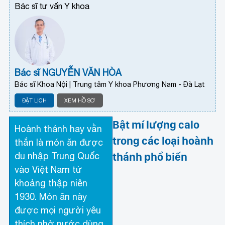
Bác sĩ tư vấn Y khoa
Bác sĩ NGUYỄN VĂN HÒA
Bác sĩ Khoa Nội | Trung tâm Y khoa Phương Nam - Đà Lạt
ĐẶT LỊCH
XEM HỒ SƠ
Bật mí lượng calo
Hoành thánh hay vằn
trong các loại hoành
thắn là món ăn được
thánh phổ biến
du nhập Trung Quốc
vào Việt Nam từ
khoảng thập niên
1930. Món ăn này
được mọi người yêu
thích nhờ nước dùng