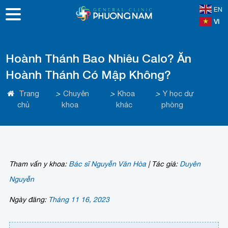
EN
VI
Hoành Thánh Bao Nhiêu Calo? Ăn
Hoành Thánh Có Mập Không?
Trang
>
Chuyên
>
Khoa
>
Y học dự
chủ
khoa
khác
phòng
Tham vấn y khoa:
Bác sĩ Nguyễn Văn Hòa
|
Tác giả:
Duyên
Nguyễn
Ngày đăng:
Tháng 11 16, 2023