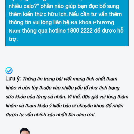
nhiêu calo?” phần nào giúp bạn đọc bổ sung
thêm kiến thức hữu ích. Nếu cần tư vấn thêm
thông tin vui lòng liên hệ
Đa khoa Phương
thông qua hotline
1800 2222
để được hỗ
Nam
trợ.
Lưu ý
:
Thông tin trong bài viết mang tính chất tham
khảo vì còn tùy thuộc vào nhiều yếu tố như tình trạng
sức khỏe của từng cá nhân. Vì thế, độc giả vui lòng thăm
khám và tham khảo ý kiến bác sĩ chuyên khoa để nhận
được tư vấn chính xác nhất! Xin cảm ơn!