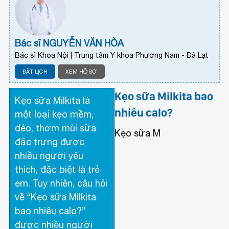
Bác sĩ NGUYỄN VĂN HÒA
Bác sĩ Khoa Nội | Trung tâm Y khoa Phương Nam - Đà Lạt
ĐẶT LỊCH
XEM HỒ SƠ
Kẹo sữa Milkita bao
Kẹo sữa Milkita là
nhiêu calo?
một loại kẹo mềm,
dẻo, thơm mùi sữa
Kẹo sữa M
đặc trưng được
nhiều người yêu
thích, đặc biệt là trẻ
em. Tuy nhiên, câu hỏi
về “Kẹo sữa Milkita
bao nhiêu calo?”
được nhiều người