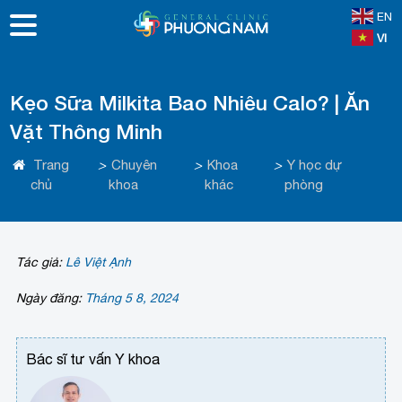
EN
VI
Kẹo Sữa Milkita Bao Nhiêu Calo? | Ăn
Vặt Thông Minh
Trang
>
Chuyên
>
Khoa
>
Y học dự
chủ
khoa
khác
phòng
Tác giả:
Lê Việt Ạnh
Ngày đăng:
Tháng 5 8, 2024
Bác sĩ tư vấn Y khoa