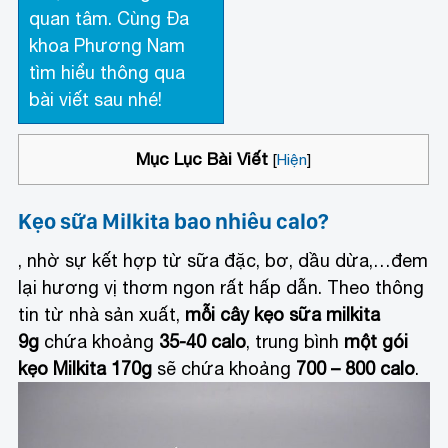
quan tâm. Cùng Đa
khoa Phương Nam
tìm hiểu thông qua
bài viết sau nhé!
Mục Lục Bài Viết
[
Hiện
]
Kẹo sữa Milkita bao nhiêu calo?
, nhờ sự kết hợp từ sữa đặc, bơ, dầu dừa,…đem
lại hương vị thơm ngon rất hấp dẫn. Theo thông
tin từ nhà sản xuất,
mỗi cây kẹo sữa milkita
9g
chứa khoảng
35-40 calo
, trung bình
một gói
kẹo Milkita 170g
sẽ chứa khoảng
700 – 800 calo
.