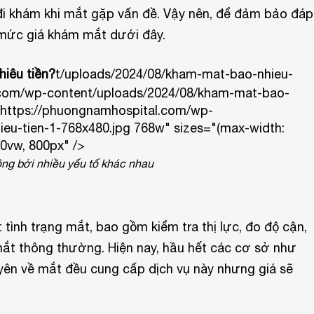
g đi khám khi mắt gặp vấn đề. Vậy nên, để đảm bảo đáp
 mức giá khám mắt dưới đây.
iêu tiền?
t/uploads/2024/08/kham-mat-bao-nhieu-
l.com/wp-content/uploads/2024/08/kham-mat-bao-
, https://phuongnamhospital.com/wp-
eu-tien-1-768x480.jpg 768w" sizes="(max-width:
0vw, 800px" />
ng bởi nhiều yếu tố khác nhau
 tình trạng mắt, bao gồm kiểm tra thị lực, đo độ cận,
ề mắt thông thường. Hiện nay, hầu hết các cơ sở như
ên về mắt đều cung cấp dịch vụ này nhưng giá sẽ