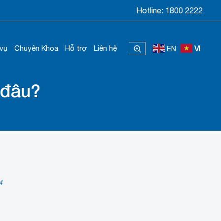
Hotline:
1800 2222
 vụ
Chuyên Khoa
Hỗ trợ
Liên hệ
EN
VI
 đâu?
4