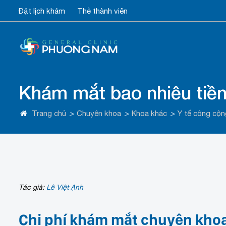
Đặt lịch khám
Thẻ thành viên
Khám mắt bao nhiêu tiề
Trang chủ
>
Chuyên khoa
>
Khoa khác
>
Y tế công cộn
Tác giả:
Lê Việt Ạnh
Chi phí khám mắt chuyên kho