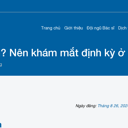
Trang chủ
Giới thiệu
Đội ngũ Bác sĩ
Dịch
n? Nên khám mắt định kỳ ở
g
Ngày đăng:
Tháng 8 26, 202
a