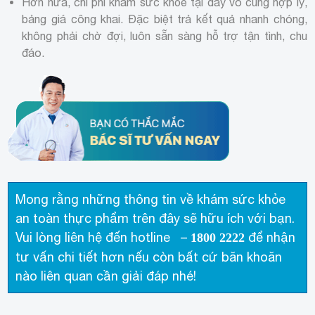
Hơn nữa, chi phí khám sức khỏe tại đây vô cùng hợp lý,
bảng giá công khai. Đặc biệt trả kết quả nhanh chóng,
không phải chờ đợi, luôn sẵn sàng hỗ trợ tận tình, chu
đáo.
Mong rằng những thông tin về khám sức khỏe
an toàn thực phẩm trên đây sẽ hữu ích với bạn.
Vui lòng liên hệ đến hotline –
để nhận
1800 2222
tư vấn chi tiết hơn nếu còn bất cứ băn khoăn
nào liên quan cần giải đáp nhé!