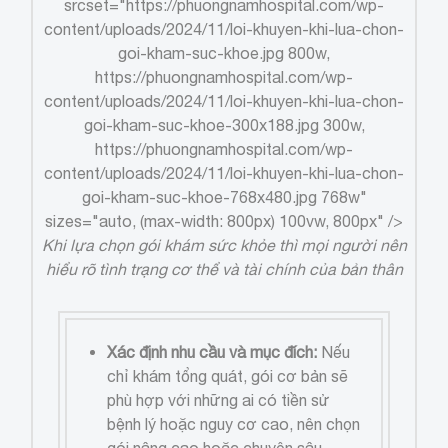
srcset="https://phuongnamhospital.com/wp-
content/uploads/2024/11/loi-khuyen-khi-lua-chon-
goi-kham-suc-khoe.jpg 800w,
https://phuongnamhospital.com/wp-
content/uploads/2024/11/loi-khuyen-khi-lua-chon-
goi-kham-suc-khoe-300x188.jpg 300w,
https://phuongnamhospital.com/wp-
content/uploads/2024/11/loi-khuyen-khi-lua-chon-
goi-kham-suc-khoe-768x480.jpg 768w"
sizes="auto, (max-width: 800px) 100vw, 800px" />
Khi lựa chọn gói khám sức khỏe thì mọi người nên
hiểu rõ tình trạng cơ thể và tài chính của bản thân
Xác định nhu cầu và mục đích:
Nếu
chỉ khám tổng quát, gói cơ bản sẽ
phù hợp với những ai có tiền sử
bệnh lý hoặc nguy cơ cao, nên chọn
gói nâng cao hoặc chuyên sâu.