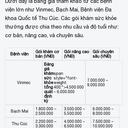
Dưới đây là bảng giá tham khảo từ các bệnh
viện lớn như Vinmec, Bạch Mai, Bệnh viện Đa
khoa Quốc tế Thu Cúc. Các gói khám sức khỏe
thường được chia theo nhu cầu và độ tuổi như:
cơ bản, nâng cao, và chuyên sâu.
Gói khám cơ
Gói nâng cao
Gói chuyên
Bệnh viện
bản (VNĐ)
(VNĐ)
sâu (VNĐ)
Bảng
giá
khám
span
sức
style="font-
7.000.000 –
Vinmec
khỏe
weight:
9.000.000
tổng
400;">4.500.000
quát
– 6.000.000
định
kỳ
1.800.000 –
3.500.000 –
6.000.000 –
Bạch Mai
2.500.000
5.500.000
8.000.000
2.200.000 –
4.000.000 –
7.500.000 –
Thu Cúc
3.300.000
6.500.000
10.000.000