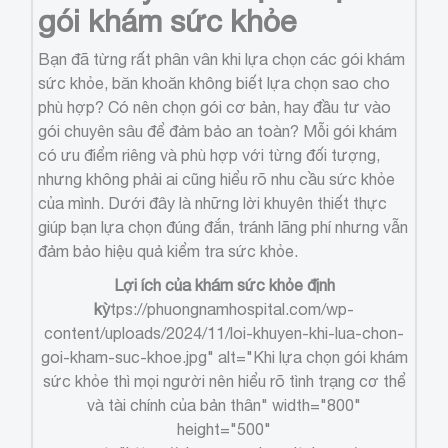
gói khám sức khỏe
Bạn đã từng rất phân vân khi lựa chọn các gói khám
sức khỏe, băn khoăn không biết lựa chọn sao cho
phù hợp? Có nên chọn gói cơ bản, hay đầu tư vào
gói chuyên sâu để đảm bảo an toàn? Mỗi gói khám
có ưu điểm riêng và phù hợp với từng đối tượng,
nhưng không phải ai cũng hiểu rõ nhu cầu sức khỏe
của mình. Dưới đây là những lời khuyên thiết thực
giúp bạn lựa chọn đúng đắn, tránh lãng phí nhưng vẫn
đảm bảo hiệu quả kiểm tra sức khỏe.
Lợi ích của khám sức khỏe định
kỳ
tps://phuongnamhospital.com/wp-
content/uploads/2024/11/loi-khuyen-khi-lua-chon-
goi-kham-suc-khoe.jpg" alt="Khi lựa chọn gói khám
sức khỏe thì mọi người nên hiểu rõ tình trạng cơ thể
và tài chính của bản thân" width="800"
height="500"