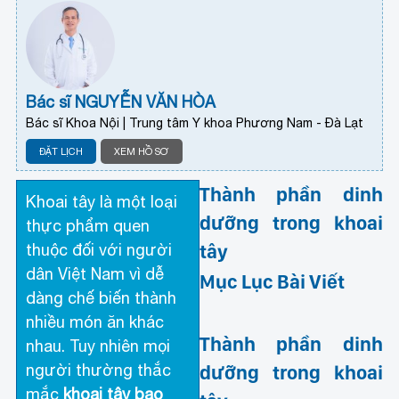
Bác sĩ NGUYỄN VĂN HÒA
Bác sĩ Khoa Nội | Trung tâm Y khoa Phương Nam - Đà Lạt
ĐẶT LỊCH
XEM HỒ SƠ
Thành phần dinh
Khoai tây là một loại
dưỡng trong khoai
thực phẩm quen
tây
thuộc đối với người
dân Việt Nam vì dễ
Mục Lục Bài Viết
dàng chế biến thành
nhiều món ăn khác
Thành phần dinh
nhau. Tuy nhiên mọi
người thường thắc
dưỡng trong khoai
mắc
khoai tây bao