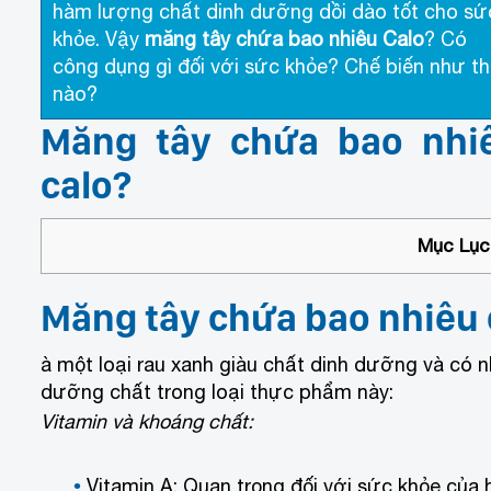
hàm lượng chất dinh dưỡng dồi dào tốt cho sứ
khỏe. Vậy
măng tây chứa bao nhiêu Calo
? Có
công dụng gì đối với sức khỏe? Chế biến như t
nào?
Măng tây chứa bao nhi
calo?
Mục Lục 
Măng tây chứa bao nhiêu 
à một loại rau xanh giàu chất dinh dưỡng và có nh
dưỡng chất trong loại thực phẩm này:
Vitamin và khoáng chất:
Vitamin A: Quan trọng đối với sức khỏe của 