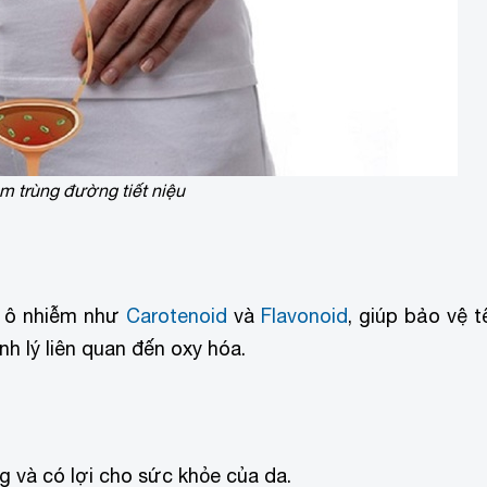
m trùng đường tiết niệu
g ô nhiễm như
Carotenoid
và
Flavonoid
, giúp bảo vệ t
h lý liên quan đến oxy hóa.
g và có lợi cho sức khỏe của da.