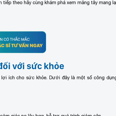
n tiếp theo hãy cùng khám phá xem măng tây mang lạ
ối với sức khỏe
 lợi ích cho sức khỏe. Dưới đây là một số công dụn
cảm giác no lâu hơn, hỗ trợ quá trình giảm cân.