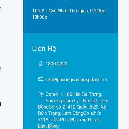
á
Thứ 2 - Chủ Nhật Thời gian: 07h00p -
18h00p
Liên Hệ
1800 2222
n
info@phuongnamhospital.com
Cơ sở 1: 189 Hai Bà Trưng,
Phường Cam Ly - Đà Lạt, Lâm
t
ĐồngCơ sở 2: 412 Quốc lộ 20, Xã
Đức Trọng, Lâm ĐồngCơ sở 3:
511A Trần Phú, Phường B’Lao,
Lâm Đồng