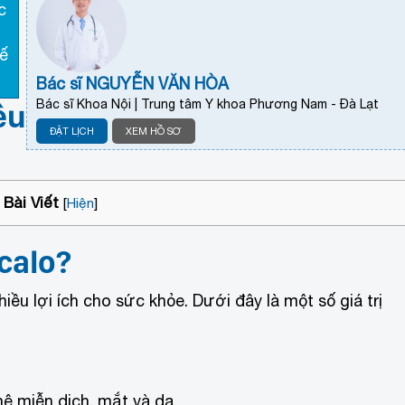
c
hế
Bác sĩ NGUYỄN VĂN HÒA
Bác sĩ Khoa Nội | Trung tâm Y khoa Phương Nam - Đà Lạt
êu
ĐẶT LỊCH
XEM HỒ SƠ
Bài Viết
[
Hiện
]
calo?
iều lợi ích cho sức khỏe. Dưới đây là một số giá trị
hệ miễn dịch, mắt và da.