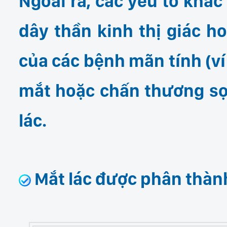
Ngoài ra, các yếu tố khác
dây thần kinh thị giác h
của các bệnh mãn tính (ví
mắt hoặc chấn thương sọ
lác.
Mắt lác được phân thành