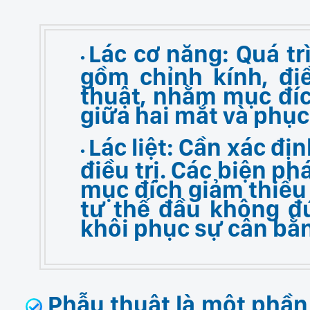
Lác cơ năng:
Quá trì
gồm chỉnh kính, đi
thuật, nhằm mục đí
giữa hai mắt và phục 
Lác liệt:
Cần xác địn
điều trị. Các biện p
mục đích giảm thiểu 
tư thế đầu không đú
khôi phục sự cân bằn
Phẫu thuật là một phần 