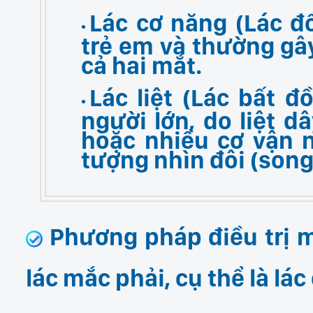
Lác cơ năng (Lác đ
trẻ em và thường gây 
cả hai mắt.
Lác liệt (Lác bất đ
người lớn, do liệt d
hoặc nhiều cơ vận 
tượng nhìn đôi (song 
Phương pháp điều trị mắ
lác mắc phải, cụ thể là lác