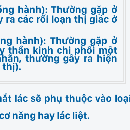
ồng hành):
Thường gặp ở
ra các rối loạn thị giác ở
ồng hành):
Thường gặp ở
ây thần kinh chi phối một
nhãn, thường gây ra hiện
thị).
t lác sẽ phụ thuộc vào loạ
 cơ năng hay lác liệt.