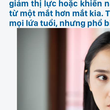
giảm thị lực hoặc khiến n
từ một mắt hơn mắt kia. T
mọi lứa tuổi, nhưng phổ b