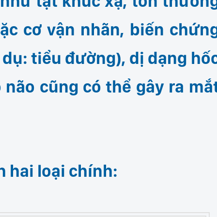
 như tật khúc xạ, tổn thươn
oặc cơ vận nhãn, biến chứn
 dụ: tiểu đường), dị dạng hố
 não cũng có thể gây ra mắ
 hai loại chính: