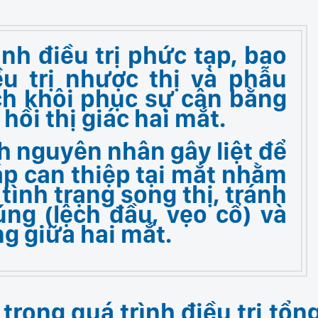
nh điều trị phức tạp, bao
ều trị nhược thị và phẫu
ch khôi phục sự cân bằng
hồi thị giác hai mắt.
h nguyên nhân gây liệt để
háp can thiệp tại mắt nhằm
tình trạng song thị, tránh
ng (lệch đầu, vẹo cổ) và
g giữa hai mắt.
trong quá trình điều trị tổn