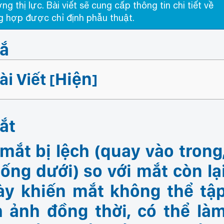
g thị lực. Bài viết sẽ cung cấp thông tin chi tiết về
g hợp được chỉ định phẫu thuật.
mắ
Hiện
i Viết
[
]
mắt
mắt bị lệch (quay vào trong
uống dưới) so với mắt còn lạ
này khiến mắt không thể tậ
 ảnh đồng thời, có thể là