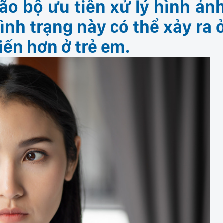
ão bộ ưu tiên xử lý hình ản
ình trạng này có thể xảy ra 
iến hơn ở trẻ em.