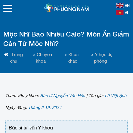
EN
VI
Mộc Nhĩ Bao Nhiêu Calo? Món Ăn Giảm
Cân Từ Mộc Nhĩ?
Trang
>
Chuyên
>
Khoa
>
Y học dự
chủ
khoa
khác
phòng
Tham vấn y khoa:
Bác sĩ Nguyễn Văn Hòa
|
Tác giả:
Lê Việt Ạnh
Ngày đăng:
Tháng 2 19, 2024
Bác sĩ tư vấn Y khoa