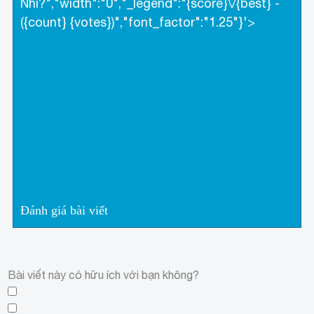
Nhĩ?","width":"0","_legend":"{score}\/{best} -
({count} {votes})","font_factor":"1.25"}'>
Đánh giá bài viết
Bài viết này có hữu ích với bạn không?