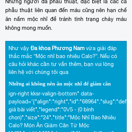
Những người đã phẫu thuật, đặc biệt là các ca
phẫu thuật liên quan đến máu cũng nên hạn chế
ăn nấm mộc nhĩ để tránh tình trạng chảy máu
không mong muốn.
Như vậy
Đa khoa Phương Nam
vừa giải đáp
thắc mắc “Mộc nhĩ bao nhiêu Calo?”. Nếu có
câu hỏi khác cần tư vấn thêm, bạn vui lòng
liên hệ với chúng tôi qua
Những ai không nên ăn mộc nhĩ để giảm cân
ign-right kksr-valign-bottom" data-
payload='{"align":"right","id":"68964","slug":"defau
giá bài viết","legend":"0\/5 - (0 bình
chọn)","size":"24","title":"Mộc Nhĩ Bao Nhiêu
Calo? Món Ăn Giảm Cân Từ Mộc