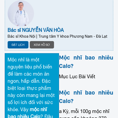
Bác sĩ NGUYỄN VĂN HÒA
Bác sĩ Khoa Nội | Trung tâm Y khoa Phương Nam - Đà Lạt
ĐẶT LỊCH
XEM HỒ SƠ
Mộc nhĩ bao nhiêu
Mộc nhĩ là một
Calo?
nguyên liệu phổ biến
để làm các món ăn
Mục Lục Bài Viết
ngon, hấp dẫn. Đặc
biệt loại thực phẩm
Mộc nhĩ bao nhiêu
này còn mang lại một
Calo?
số lợi ích đối với sức
khỏe. Vậy
mộc nhĩ
a Kỳ, mỗi 100g mộc nhĩ
bao nhiêu Calo
? Đâu