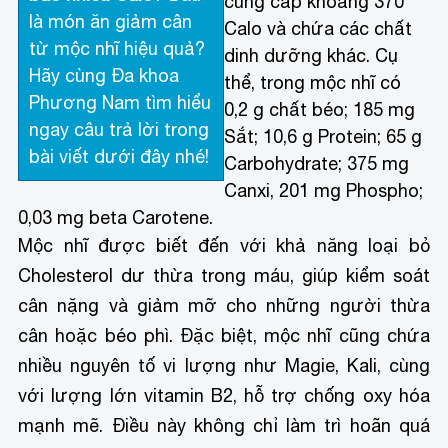
cung cấp khoảng 370
là món ăn giảm cân
Calo và chứa các chất
từ mộc nhĩ hiệu quả?
dinh dưỡng khác. Cụ
Hãy cùng Đa khoa
thể, trong mộc nhĩ có
Phương Nam tìm hiểu
0,2 g chất béo; 185 mg
ngay câu trả lời trong
Sắt; 10,6 g Protein; 65 g
bài viết dưới đây nhé!
Carbohydrate; 375 mg
Canxi, 201 mg Phospho;
0,03 mg beta Carotene.
Mộc nhĩ được biết đến với khả năng loại bỏ
Cholesterol dư thừa trong máu, giúp kiểm soát
cân nặng và giảm mỡ cho những người thừa
cân hoặc béo phì. Đặc biệt, mộc nhĩ cũng chứa
nhiều nguyên tố vi lượng như Magie, Kali, cùng
với lượng lớn vitamin B2, hỗ trợ chống oxy hóa
mạnh mẽ. Điều này không chỉ làm trì hoãn quá