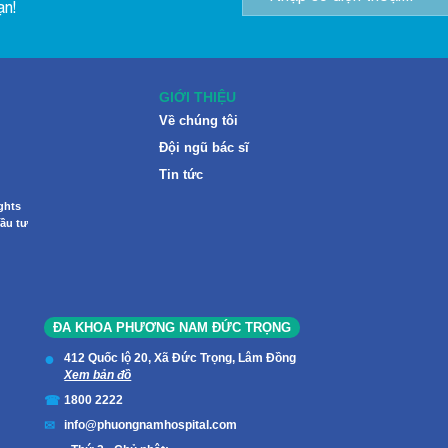
ạn!
GIỚI THIỆU
Về chúng tôi
Đội ngũ bác sĩ
Tin tức
ghts
ầu tư
ĐA KHOA PHƯƠNG NAM ĐỨC TRỌNG
412 Quốc lộ 20, Xã Đức Trọng, Lâm Đồng
Xem bản đồ
1800 2222
info@phuongnamhospital.com