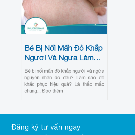
Bé Bị Nổi Mẩn Đỏ Khắp
Người Và Ngứa Làm
Sao Khắc Phục?
Bé bị nổi mẩn đỏ khắp người và ngứa
nguyên nhân do đâu? Làm sao để
khắc phục hiệu quả? Là thắc mắc
chung...
Đọc thêm
Đăng ký tư vấn ngay