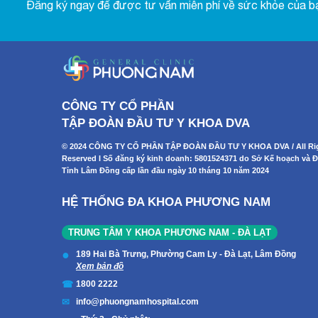
Đăng ký ngay để được tư vấn miễn phí về sức khỏe của b
CÔNG TY CỔ PHẦN
TẬP ĐOÀN ĐẦU TƯ Y KHOA DVA
© 2024 CÔNG TY CỔ PHẦN TẬP ĐOÀN ĐẦU TƯ Y KHOA DVA / All Ri
Reserved I Số đăng ký kinh doanh: 5801524371 do Sở Kế hoạch và Đ
Tỉnh Lâm Đồng cấp lần đầu ngày 10 tháng 10 năm 2024
HỆ THỐNG ĐA KHOA PHƯƠNG NAM
TRUNG TÂM Y KHOA PHƯƠNG NAM - ĐÀ LẠT
189 Hai Bà Trưng, Phường Cam Ly - Đà Lạt, Lâm Đồng
Xem bản đồ
1800 2222
info@phuongnamhospital.com