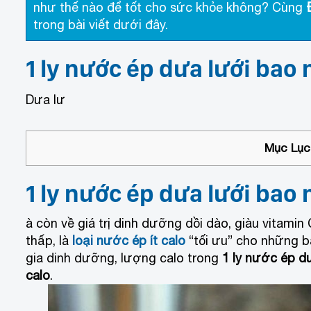
như thế nào để tốt cho sức khỏe không? Cùng
trong bài viết dưới đây.
1 ly nước ép dưa lưới bao 
Dưa lư
Mục Lục 
1 ly nước ép dưa lưới bao 
à còn về giá trị dinh dưỡng dồi dào, giàu vitamin
thấp, là
loại nước ép ít calo
“tối ưu” cho những b
gia dinh dưỡng, lượng calo trong
1 ly nước ép d
calo
.