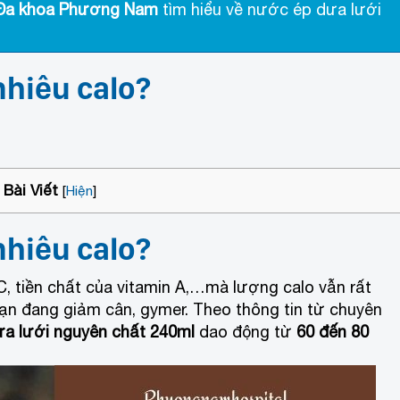
Đa khoa Phương Nam
tìm hiểu về nước ép dưa lưới
nhiêu calo?
Bài Viết
[
Hiện
]
nhiêu calo?
 C, tiền chất của vitamin A,…mà lượng calo vẫn rất
ạn đang giảm cân, gymer. Theo thông tin từ chuyên
ưa lưới
nguyên chất 240ml
dao động từ
60 đến 80