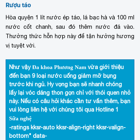
Rượu táo
Hòa quyện 1 lít nước ép táo, lá bạc hà và 100 ml
nước cốt chanh, sau đó thêm nước đá vào.
Thưởng thức hỗn hợp này để tận hưởng hương
vị tuyệt vời.
Như vậy
vừa giới thiệu
Đa khoa Phương Nam
đến bạn 9 loại nước uống giảm mỡ bụng
trước khi ngủ. Hy vọng bạn sẽ nhanh chóng
lấy lại vóc dáng thon gọn chỉ với thói quen nhỏ
này. Nếu có câu hỏi khác cần tư vấn thêm, bạn
vui lòng liên hệ với chúng tôi qua Hotline
1
Sữa nghệ
-ratings kksr-auto kksr-align-right kksr-valign-
bottom" data-