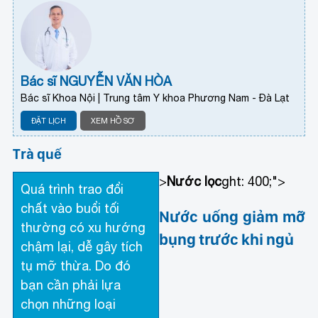
Bác sĩ NGUYỄN VĂN HÒA
Bác sĩ Khoa Nội | Trung tâm Y khoa Phương Nam - Đà Lạt
ĐẶT LỊCH
XEM HỒ SƠ
Trà quế
>
Nước lọc
ght: 400;">
Quá trình trao đổi
chất vào buổi tối
Nước uống giảm mỡ
thường có xu hướng
bụng trước khi ngủ
chậm lại, dễ gây tích
tụ mỡ thừa. Do đó
bạn cần phải lựa
chọn những loại