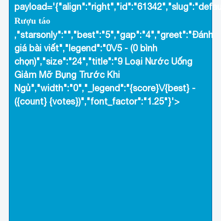
payload='{"align":"right","id":"61342","slug":"defa
Rượu táo
,"starsonly":"","best":"5","gap":"4","greet":"Đánh
giá bài viết","legend":"0\/5 - (0 bình
chọn)","size":"24","title":"9 Loại Nước Uống
Giảm Mỡ Bụng Trước Khi
Ngủ","width":"0","_legend":"{score}\/{best} -
({count} {votes})","font_factor":"1.25"}'>