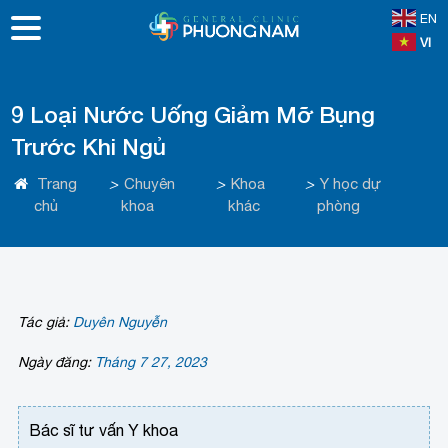
EN
VI
9 Loại Nước Uống Giảm Mỡ Bụng
Trước Khi Ngủ
Trang
>
Chuyên
>
Khoa
>
Y học dự
chủ
khoa
khác
phòng
Tác giả:
Duyên Nguyễn
Ngày đăng:
Tháng 7 27, 2023
Bác sĩ tư vấn Y khoa