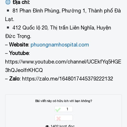
Địa chỉ:
81 Phan Đình Phùng, Phường 1, Thành phố Đà
Lạt.
412 Quốc lộ 20, Thị trấn Liên Nghĩa, Huyện
Đức Trọng.
–
Website
:
phuongnamhospital.com
–
Youtube
:
https://www.youtube.com/channel/UCEkfYq5HGE
3hQJeolfrKHCQ
–
Zalo
: https://zalo.me/1648017445379222132
Bài viết này có hữu ích với bạn không?
1
1402
lượt đọc