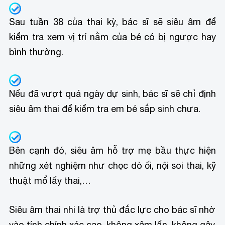
Sau tuần 38 của thai kỳ, bác sĩ sẽ siêu âm để
kiểm tra xem vị trí nằm của bé có bị ngược hay
bình thường.
Nếu đã vượt quá ngày dự sinh, bác sĩ sẽ chỉ định
siêu âm thai để kiểm tra em bé sắp sinh chưa.
Bên cạnh đó, siêu âm hỗ trợ mẹ bầu thực hiện
những xét nghiệm như chọc dò ối, nội soi thai, kỹ
thuật mổ lấy thai,…
Siêu âm thai nhi là trợ thủ đắc lực cho bác sĩ nhờ
vào tính chính xác cao, không xâm lấn, không gây