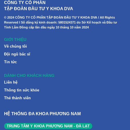
CÔNG TY CỔ PHẦN
TẬP ĐOÀN ĐẦU TƯ Y KHOA DVA
© 2024 CÔNG TY CỔ PHẦN TẬP ĐOÀN ĐẦU TƯ Y KHOA DVA / All Rights
Reserved I Số đăng ký kinh doanh: 5801524371 do Sở Kế hoạch và Đầu tư
Tỉnh Lâm Đồng cấp lần đầu ngày 10 tháng 10 năm 2024
GIỚI THIỆU
Về chúng tôi
Đội ngũ bác sĩ
Tin tức
DÀNH CHO KHÁCH HÀNG
Liên hệ
Thông tin sức khỏe
Thẻ thành viên
HỆ THỐNG ĐA KHOA PHƯƠNG NAM
TRUNG TÂM Y KHOA PHƯƠNG NAM - ĐÀ LẠT