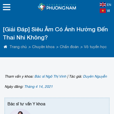
EN
VI
[Giải Đáp] Siêu Âm Có Ảnh Hưởng Đến
Thai Nhi Không?
Trang chủ
>
Chuyên khoa
>
Chẩn đoán
>
Vô tuyến học
Tham vấn y khoa:
Bác sĩ Ngô Thị Vinh
|
Tác giả:
Duyên Nguyễn
Ngày đăng:
Tháng 4 14, 2021
Bác sĩ tư vấn Y khoa