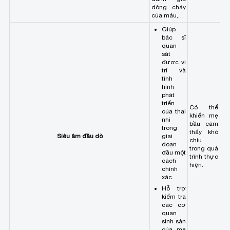
dòng chảy
của máu,…
Giúp
bác sĩ
quan
sát
được vị
trí và
tình
hình
phát
triển
Có thể
của thai
khiến mẹ
nhi
bầu cảm
trong
thấy khó
Siêu âm đầu dò
giai
chịu
đoạn
trong quá
đầu một
trình thực
cách
hiện.
chính
xác.
Hỗ trợ
kiểm tra
các cơ
quan
sinh sản
của mẹ