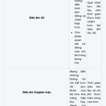
mang
Quá trình
đến
lưu file
hình
lâu, nên
ảnh
thời gian
động và
Siêu âm 4D
thực hiện
chân
chậm
thật
hơn khi
hơn.
siêu âm
Cho
2D, 3D.
phép
quan
sát cử
động
của em
bé trong
bụng
mẹ.
Mang đến
những
thông tin
chi tiết hơn
Thời gian
về sức
siêu âm
khỏe của
lâu và chi
Siêu âm Doppler màu
bé như khả
phí thực
năng hấp
hiện cũng
thụ Oxy,
cao hơn.
đánh giá