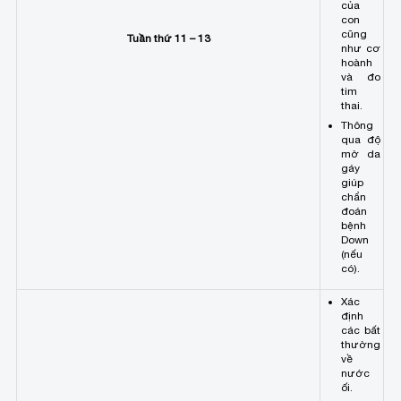
của
con
cũng
Tuần thứ 11 – 13
như cơ
hoành
và đo
tim
thai.
Thông
qua độ
mờ da
gáy
giúp
chẩn
đoán
bệnh
Down
(nếu
có).
Xác
định
các bất
thường
về
nước
ối.