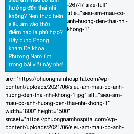
-26747 size-full"
hưởng đến thai nhi
title="sieu-am-mau-co-
không
? Nên thực hiện
anh-huong-den-thai-nhi-
siêu âm vào thời
khong-1"
điểm nào là phù hợp?
Hãy cùng Phòng
khám Đa khoa
Phương Nam tìm
trong bài viết này nhé!
src="https://phuongnamhospital.com/wp-
content/uploads/2021/06/sieu-am-mau-co-anh-
huong-den-thai-nhi-khong-1.jpg" alt="sieu-am-
mau-co-anh-huong-den-thai-nhi-khong-1"
width="800" height="500"
srcset="https://phuongnamhospital.com/wp-
content/uploads/2021/06/sieu-am-mau-co-anh-