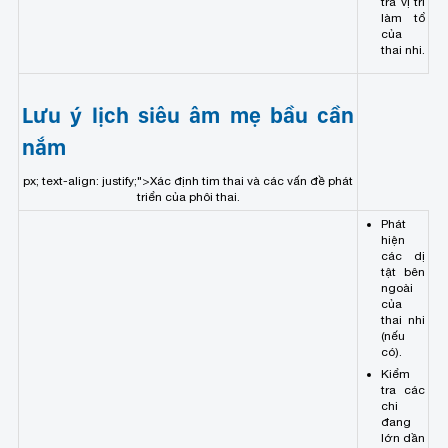
tra vị trí
làm tổ
của
thai nhi.
Lưu ý lịch siêu âm mẹ bầu cần
nắm
px; text-align: justify;">Xác định tim thai và các vấn đề phát
triển của phôi thai.
Phát
hiện
các dị
tật bên
ngoài
của
thai nhi
(nếu
có).
Kiểm
tra các
chi
đang
lớn dần