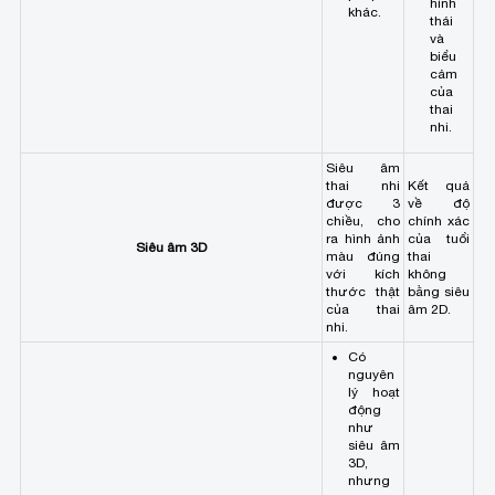
hình
khác.
thái
và
biểu
cảm
của
thai
nhi.
Siêu âm
thai nhi
Kết quả
được 3
về độ
chiều, cho
chính xác
ra hình ảnh
của tuổi
Siêu âm 3D
màu đúng
thai
với kích
không
thước thật
bằng siêu
của thai
âm 2D.
nhi.
Có
nguyên
lý hoạt
động
như
siêu âm
3D,
nhưng