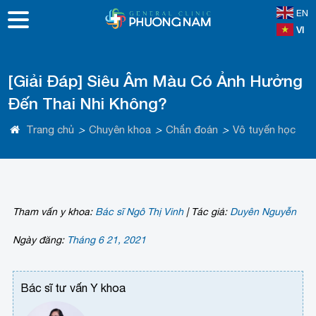
EN
VI
[Giải Đáp] Siêu Âm Màu Có Ảnh Hưởng
Đến Thai Nhi Không?
Trang chủ
>
Chuyên khoa
>
Chẩn đoán
>
Vô tuyến học
Tham vấn y khoa:
Bác sĩ Ngô Thị Vinh
|
Tác giả:
Duyên Nguyễn
Ngày đăng:
Tháng 6 21, 2021
Bác sĩ tư vấn Y khoa