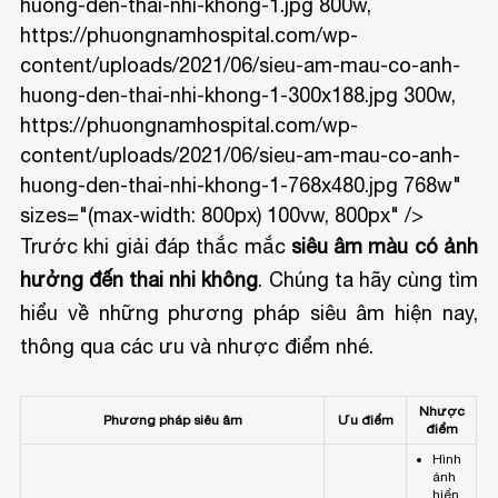
huong-den-thai-nhi-khong-1.jpg 800w,
https://phuongnamhospital.com/wp-
content/uploads/2021/06/sieu-am-mau-co-anh-
huong-den-thai-nhi-khong-1-300x188.jpg 300w,
https://phuongnamhospital.com/wp-
content/uploads/2021/06/sieu-am-mau-co-anh-
huong-den-thai-nhi-khong-1-768x480.jpg 768w"
sizes="(max-width: 800px) 100vw, 800px" />
Trước khi giải đáp thắc mắc
siêu âm màu có ảnh
hưởng đến thai nhi không
. Chúng ta hãy cùng tìm
hiểu về những phương pháp siêu âm hiện nay,
thông qua các ưu và nhược điểm nhé.
Nhược
Phương pháp siêu âm
Ưu điểm
điểm
Hình
ảnh
hiển