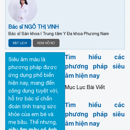
Bác sĩ NGÔ THỊ VINH
Bác sĩ Sản khoa I Trung tâm Y Đa khoa Phương Nam
ĐẶT LỊCH
XEM HỒ SƠ
Tìm hiểu các
Siêu âm màu là
phương pháp siêu
phương pháp được
âm hiện nay
ứng dụng phổ biến
hiện nay, mang đến
Mục Lục Bài Viết
công dụng tuyệt vời,
hỗ trợ bác sĩ chẩn
Tìm hiểu các
đoán tình trạng sức
phương pháp siêu
khỏe của em bé và
mẹ bầu. Thế nhưng,
âm hiện nay
siêu âm màu có ảnh