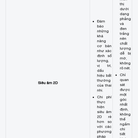
thị
dưới
dạng
phẳng
Đảm
và
bảo
đen
những
trắng
khả
nên
năng
chất
cơ bản
lượng
như xác
dễ bị
định số
mờ,
lượng,
không
vị trí,
rõ nét.
dấu
Chỉ
hiệu bất
quan
thường
Siêu âm 2D
sát
của thai
được
nhi.
một
Chi phí
góc
thực
nhất
hiện
định,
siêu âm
không
2D rẻ
thể
hơn so
ngắm
với các
chi
phương
tiết
pháp