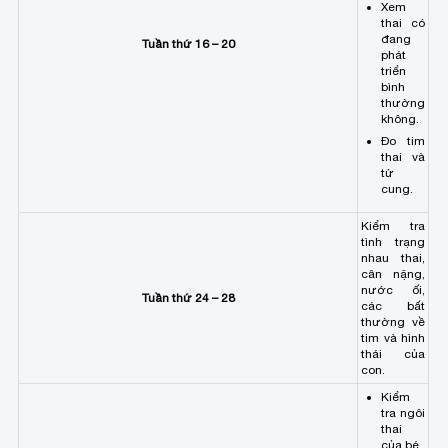
Xem
thai có
đang
Tuần thứ 16 – 20
phát
triển
bình
thường
không.
Đo tim
thai và
tử
cung.
Kiểm tra
tình trạng
nhau thai,
cân nặng,
nước ối,
Tuần thứ 24 – 28
các bất
thường về
tim và hình
thái của
con.
Kiểm
tra ngôi
thai
của bé.