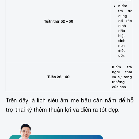
Kiểm
tra tử
cung
để xác
Tuần thứ 32 – 36
định
dấu
hiệu
sinh
non
(nếu
có).
Kiểm tra
ngôi thai
Tuần 36 – 40
và sự tăng
trưởng
của con.
Trên đây là lịch siêu âm mẹ bầu cần nắm để hỗ
trợ thai kỳ thêm thuận lợi và diễn ra tốt đẹp.