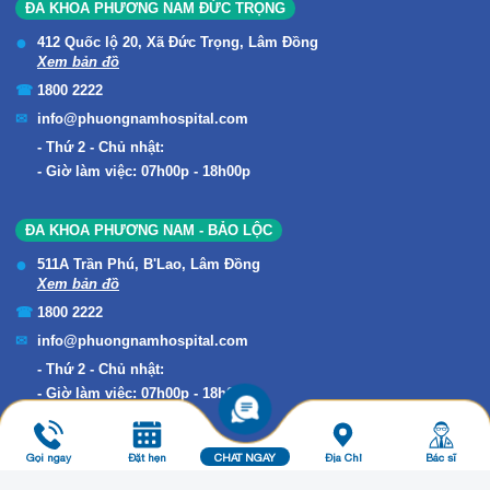
ĐA KHOA PHƯƠNG NAM ĐỨC TRỌNG
412 Quốc lộ 20, Xã Đức Trọng, Lâm Đồng
Xem bản đồ
1800 2222
info@phuongnamhospital.com
Thứ 2 - Chủ nhật:
Giờ làm việc: 07h00p - 18h00p
ĐA KHOA PHƯƠNG NAM - BẢO LỘC
511A Trần Phú, B'Lao, Lâm Đồng
Xem bản đồ
1800 2222
info@phuongnamhospital.com
Thứ 2 - Chủ nhật:
Giờ làm việc: 07h00p - 18h00p
Gọi ngay
Đặt hẹn
CHAT NGAY
Địa Chỉ
Bác sĩ
Copyright © 2019 ĐA KHOA PHƯƠNG NAM. All Rights Reserved.