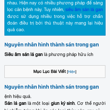
nhau. Hiện nay có nhiều phương pháp để sàng
lọc căn bệnh này. Tuy nhiên,
siêu âm sán lá gan
được sử dụng nhiều trong việc hỗ trợ chẩn
đoán điều trị bởi thủ thuật này mang lại hiệu
quả cao.
Nguyên nhân hình thành sán trong gan
Siêu âm sán lá gan
là phương pháp hữu ích
Mục Lục Bài Viết
[
Hiện
]
Nguyên nhân hình thành sán trong gan
ệnh hiệu quả.
Sán lá gan
là một loại
giun ký sinh
. Cơ thể người