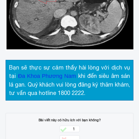
Bạn sẽ thực sự cảm thấy hài lòng với dịch vụ
tại
khi đến siêu âm sán
Đa Khoa Phương Nam
lá gan. Quý khách vui lòng đăng ký thăm khám,
tư vấn qua hotline 1800 2222.
Bài viết này có hữu ích với bạn không?
1